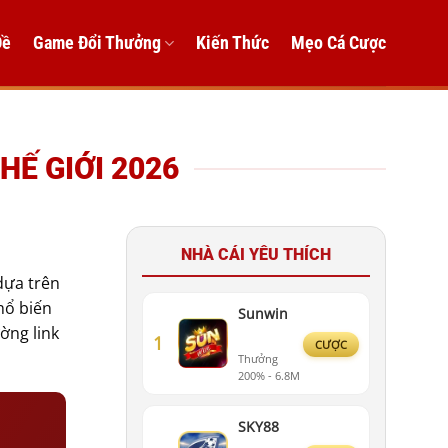
Đề
Game Đổi Thưởng
Kiến Thức
Mẹo Cá Cược
HẾ GIỚI 2026
NHÀ CÁI YÊU THÍCH
dựa trên
hổ biến
Sunwin
ờng link
1
CƯỢC
Thưởng
200% - 6.8M
SKY88