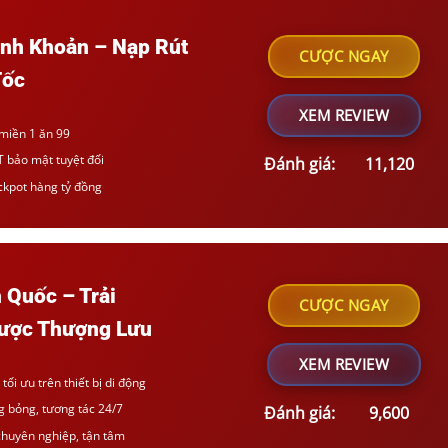
nh Khoản – Nạp Rút
CƯỢC NGAY
Tốc
XEM REVIEW
miền 1 ăn 99
 bảo mật tuyệt đối
Đánh giá:
11,120
kpot hàng tỷ đồng
 Quốc – Trải
CƯỢC NGAY
ược Thượng Lưu
XEM REVIEW
ối ưu trên thiết bị di động
g bỏng, tương tác 24/7
Đánh giá:
9,600
chuyên nghiệp, tận tâm