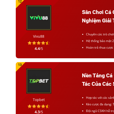
Sân Chơi Cá 
Nghiệm Giải 
Chuyên các trò chơi 
Vivu88
Hệ thống bảo mật 2
Hoàn trả thua cược
4.4
/5
Nền Tảng Cá 
Tác Của Các 
Hợp tác với các sản
Topbet
Kèo cược đa dạng: T
Đội ngũ CSKH hỗ trợ
4.3
/5