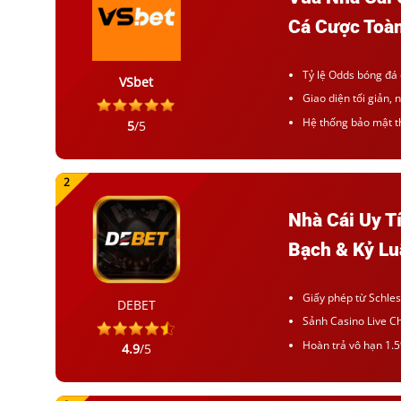
Cá Cược Toà
Tỷ lệ Odds bóng đá 
VSbet
Giao diện tối giản, 
Hệ thống bảo mật t
5
/5
Nhà Cái Uy T
Bạch & Kỷ Lu
Giấy phép từ Schles
DEBET
Sảnh Casino Live C
Hoàn trả vô hạn 1.
4.9
/5