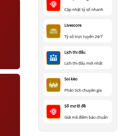
Cập nhật tỷ số nhanh
Livescore
Tỷ số trực tuyến 24/7
Lịch thi đấu
Lịch thi đấu mới nhất
Soi kèo
Phân tích chuyên gia
Số mơ lô đề
Giải mã điềm báo chuẩn