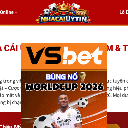
 Online
Lô 
 CÁI UY TÍN NHẤT VIỆT NAM & T
×
ng trong việc kiểm định và xếp hạng các sòng bài trực tuyến 
hật – Cược thực tế – Rút tiền nhanh tại hơn 40 thương hiệu p
bảo mật và có tốc độ thanh khoản tốt nhất năm 2026. Mọi đư
ng bị chặn bởi các nhà mạng.
 Châu Mỹ – Đẳng Cấp