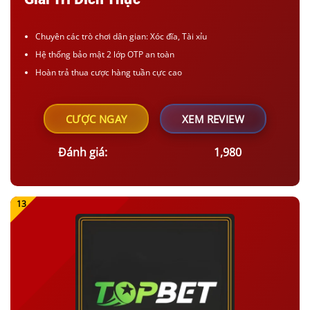
Chuyên các trò chơi dân gian: Xóc đĩa, Tài xỉu
Hệ thống bảo mật 2 lớp OTP an toàn
Hoàn trả thua cược hàng tuần cực cao
CƯỢC NGAY
XEM REVIEW
Đánh giá:
1,980