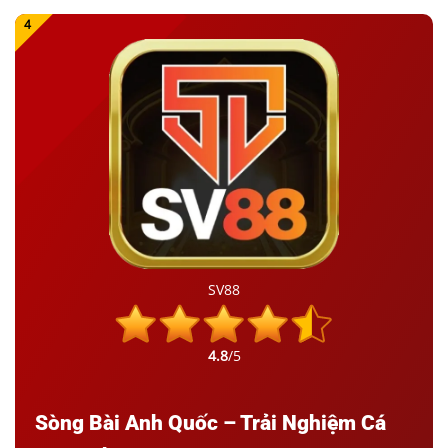
SV88
4.8
/5
Sòng Bài Anh Quốc – Trải Nghiệm Cá