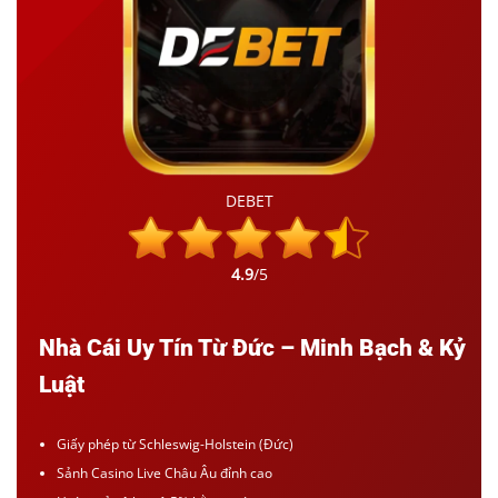
DEBET
4.9
/5
Nhà Cái Uy Tín Từ Đức – Minh Bạch & Kỷ
Luật
Giấy phép từ Schleswig-Holstein (Đức)
Sảnh Casino Live Châu Âu đỉnh cao