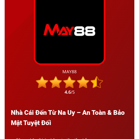
MAY88
4.6
/5
Nhà Cái Đến Từ Na Uy – An Toàn & Bảo
Mật Tuyệt Đối