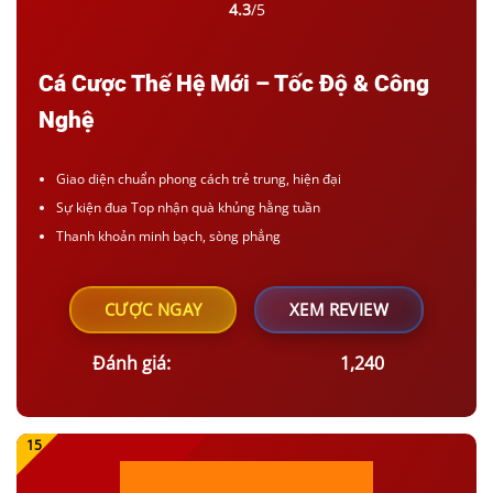
4.3
/5
Cá Cược Thế Hệ Mới – Tốc Độ & Công
Nghệ
Giao diện chuẩn phong cách trẻ trung, hiện đại
Sự kiện đua Top nhận quà khủng hằng tuần
Thanh khoản minh bạch, sòng phẳng
CƯỢC NGAY
XEM REVIEW
Đánh giá:
1,240