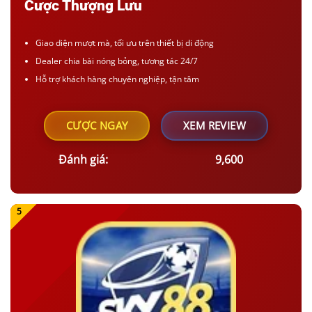
Cược Thượng Lưu
Giao diện mượt mà, tối ưu trên thiết bị di động
Dealer chia bài nóng bỏng, tương tác 24/7
Hỗ trợ khách hàng chuyên nghiệp, tận tâm
CƯỢC NGAY
XEM REVIEW
Đánh giá:
9,600