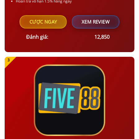
Hoàn trả vô hạn 1.5% hằng ngày
CƯỢC NGAY
XEM REVIEW
Đánh giá:
12,850