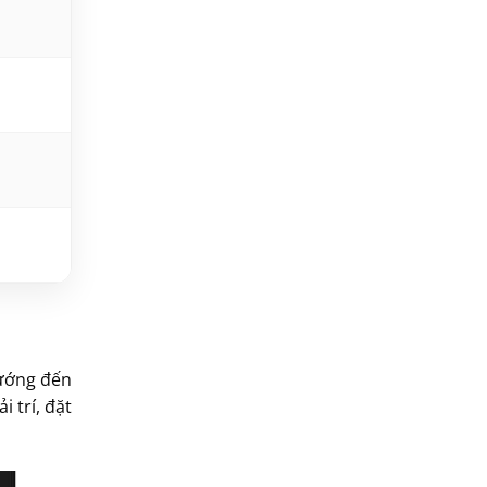
hướng đến
i trí, đặt