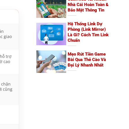
Nhà Cái Hoàn Toàn &
Bảo Mật Thông Tin
Hệ Thống Link Dự
Phòng (Link Mirror)
án
Là Gì? Cách Tìm Link
ác giao
Chuẩn
Mẹo Rút Tiền Game
hỗ trợ
Bài Qua Thẻ Cào Và
iờ cao
Đại Lý Nhanh Nhất
ị chặn
8 cũng