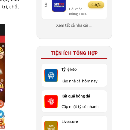
3
CƯỢC
trí, chốt
Gói chào
mừng 110%
Xem tất cả nhà cái →
TIỆN ÍCH TỔNG HỢP
Tỷ lệ kèo
Kèo nhà cái hôm nay
Kết quả bóng đá
Cập nhật tỷ số nhanh
Livescore