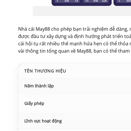
Nhà cái May88 cho phép bạn trải nghiệm dễ dàng, mã
được đầu tư xây dựng và định hướng phát triển toàn
cái hội tụ rất nhiều thế mạnh hứa hẹn có thể thỏa m
vài thông tin tổng quan về May88, bạn có thể tham
TÊN THƯƠNG HIỆU
Năm thành lập
Giấy phép
Lĩnh vực hoạt động