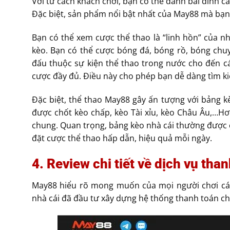
Với tư cách khách chơi, bạn có thể đánh bài đỉnh ca
Đặc biệt, sản phẩm nổi bật nhất của May88 mà bạn 
Bạn có thể xem cược thể thao là “linh hồn” của n
kèo. Bạn có thể cược bóng đá, bóng rồ, bóng chuy
đấu thuộc sự kiện thể thao trong nước cho đến cá
cược đầy đủ. Điều này cho phép bạn dễ dàng tìm ki
Đặc biệt, thể thao May88 gây ấn tượng với bảng k
được chốt kèo chấp, kèo Tài xỉu, kèo Châu Âu,…Hơ
chung. Quan trọng, bảng kèo nhà cái thường được c
đặt cược thể thao hấp dẫn, hiệu quả mỗi ngày.
4. Review chi tiết về dịch vụ th
May88 hiểu rõ mong muốn của mọi người chơi cá c
nhà cái đã đầu tư xây dựng hệ thống thanh toán ch