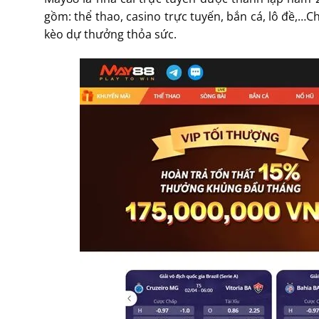
gồm: thể thao, casino trực tuyến, bắn cá, lô đề,…Ch
kèo dự thưởng thỏa sức.