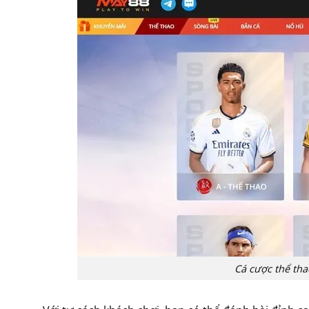
Cá cược thể tha