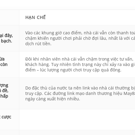
HẠN CHẾ
Vào các khung giờ cao điểm, nhà cái vẫn còn thanh to
ại đây,
chậm khiến người chơi phải chờ đợi lâu, nhất là với c
 bạch.
dịch rút tiền.
vừa
Đôi khi nhân viên nhà cái vẫn chậm trong việc tư vấn, 
 còn
khách hàng. Tuy nhiên tình trạng này chỉ xảy ra vào g
điểm – lúc lượng người chơi truy cập quá đông.
lượng
Do đặc thù của nước ta nên link vào nhà cái thường b
ô đề,
truy cập. Các đường link mạo danh thương hiệu May8
 hấp
ngày càng xuất hiện nhiều.
t cược