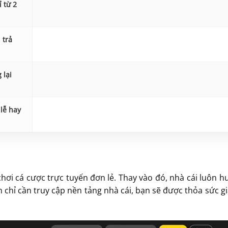
 từ 2
 trả
 lại
lễ hay
chơi cá cược trực tuyến đơn lẻ. Thay vào đó, nhà cái luôn 
n chỉ cần truy cập nền tảng nhà cái, bạn sẽ được thỏa sức giả