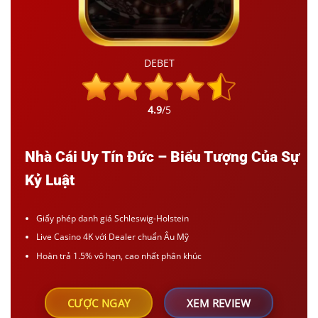
DEBET
4.9
/5
Nhà Cái Uy Tín Đức – Biểu Tượng Của Sự
Kỷ Luật
Giấy phép danh giá Schleswig-Holstein
Live Casino 4K với Dealer chuẩn Âu Mỹ
Hoàn trả 1.5% vô hạn, cao nhất phân khúc
CƯỢC NGAY
XEM REVIEW