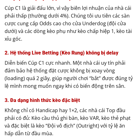
Cúp C1 là giải đấu lớn, vì vậy biên lợi nhuận của nhà cái
phải thấp (thường dưới 4%). Chúng tôi ưu tiên các sàn
cược cung cấp Odds cao cho cửa Underdog (đội cửa
dưới) và các dòng kèo phụ như kèo chấp hiệp 1, kèo tài
xỉu góc.
2. Hệ thống Live Betting (Kèo Rung) không bị delay
Diễn biến Cúp C1 cực nhanh. Một nhà cái uy tín phải
đảm bảo hệ thống đặt cược không bị xoay vòng
(loading) quá 2 giây, giúp người chơi “bắt” được đúng tỷ
lệ mình mong muốn ngay khi có biến động trên sân.
3. Đa dạng hình thức kèo đặc biệt
Không chỉ có Handicap hay 1×2, các nhà cái Top đầu
phải có đủ: Kèo cầu thủ ghi bàn, kèo VAR, kèo thẻ phạt
và đặc biệt là kèo “Đội vô địch” (Outright) với tỷ lệ ăn
hấp dẫn từ đầu mùa.