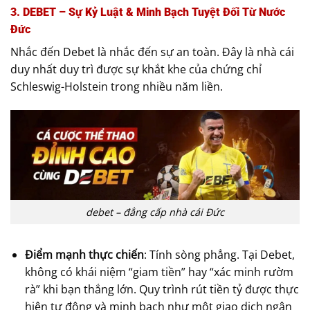
3. DEBET – Sự Kỷ Luật & Minh Bạch Tuyệt Đối Từ Nước
Đức
Nhắc đến Debet là nhắc đến sự an toàn. Đây là nhà cái
duy nhất duy trì được sự khắt khe của chứng chỉ
Schleswig-Holstein trong nhiều năm liền.
debet – đẳng cấp nhà cái Đức
Điểm mạnh thực chiến
: Tính sòng phẳng. Tại Debet,
không có khái niệm “giam tiền” hay “xác minh rườm
rà” khi bạn thắng lớn. Quy trình rút tiền tỷ được thực
hiện tự động và minh bạch như một giao dịch ngân