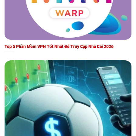
Top 5 Phần Mềm VPN Tốt Nhất Để Truy Cập Nhà Cái 2026