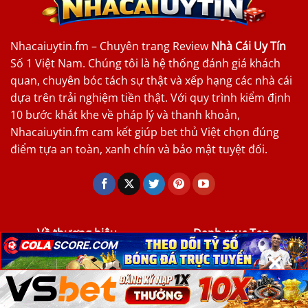
Nhacaiuytin.fm – Chuyên trang Review
Nhà Cái Uy Tín
Số 1 Việt Nam. Chúng tôi là hệ thống đánh giá khách
quan, chuyên bóc tách sự thật và xếp hạng các nhà cái
dựa trên trải nghiệm tiền thật. Với quy trình kiểm định
10 bước khắt khe về pháp lý và thanh khoản,
Nhacaiuytin.fm cam kết giúp bet thủ Việt chọn đúng
điểm tựa an toàn, xanh chín và bảo mật tuyệt đối.
Về thương hiệu
Danh mục Top
×
×
×
Giới thiệu
Nhà Cái Uy Tín
Liên hệ hỗ trợ
Cá Độ Bóng Đá
Hợp tác Đại lý
Casino Trực Tuyến