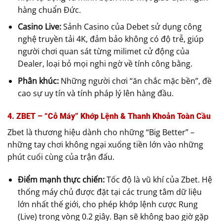
hàng chuẩn Đức.
Casino Live:
Sảnh Casino của Debet sử dụng công
nghệ truyền tải 4K, đảm bảo không có độ trễ, giúp
người chơi quan sát từng milimet cử động của
Dealer, loại bỏ mọi nghi ngờ về tính công bằng.
Phân khúc:
Những người chơi “ăn chắc mặc bền”, đề
cao sự uy tín và tính pháp lý lên hàng đầu.
4. ZBET – “Cỗ Máy” Khớp Lệnh & Thanh Khoản Toàn Cầu
Zbet là thương hiệu dành cho những “Big Better” –
những tay chơi không ngại xuống tiền lớn vào những
phút cuối cùng của trận đấu.
Điểm mạnh thực chiến:
Tốc độ là vũ khí của Zbet. Hệ
thống máy chủ được đặt tại các trung tâm dữ liệu
lớn nhất thế giới, cho phép khớp lệnh cược Rung
(Live) trong vòng 0.2 giây. Bạn sẽ không bao giờ gặp