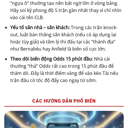
“ngựa ô” thường tạo nên bất ngờ lớn ở vòng bảng.
Hãy soi kỹ phong độ 5 trận gần nhất thay vì chỉ nhìn
vào cái tên CLB.
Yếu tố sân nhà – sân khách:
Trong các trận knock-
out, luật bàn thắng sân khách (nếu có áp dụng lại
hoặc tùy giải) và tâm lý thi đấu tại các “thánh địa”
như Bernabéu hay Anfield là biến số cực lớn.
Theo dõi biến động Odds 15 phút đầu:
Nhà cái
thường “thả” Odds rất cao trong 15 phút đầu để
thăm dò. Đây là thời điểm vàng để vào kèo Tài nếu
trận đấu có tốc độ đẩy cao ngay từ sớm.
CÁC HƯỚNG DẪN PHỔ BIẾN