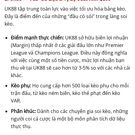
UK88 tập trung toàn lực vào việc tối ưu hóa bảng kèo.
Đây là điểm đến của những “đầu có sỏi” trong làng soi
kèo.
Điểm mạnh thực chiến:
UK88 sở hữu biên lợi nhuận
(Margin) thấp nhất ở các giải đấu lớn như Premier
League và Champions League. Điều này đồng nghĩa
với việc cùng một số tiền cược, mức lợi nhuận bạn
thu về tại UK88 sẽ cao hơn từ 3-5% so với các nhà cái
khác.
Kèo phụ:
Họ cung cấp hơn 500 loại kèo phụ cho mỗi
trận đấu, từ kèo ném biên, kèo thẻ phạt đến kèo
VAR.
Phân khúc:
Dành cho các chuyên gia soi kèo, những
người coi cá cược là một bộ môn phân tích dữ liệu
thực thụ.