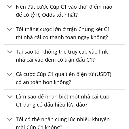
Nên đặt cược Cúp C1 vào thời điểm nào
để có tỷ lệ Odds tốt nhất?
Tôi thắng cược lớn ở trận Chung kết C1
thì nhà cái có thanh toán ngay không?
Tại sao tôi không thể truy cập vào link
nhà cái vào đêm có trận đấu C1?
Cá cược Cúp C1 qua tiền điện tử (USDT)
có an toàn hơn không?
Làm sao để nhận biết một nhà cái Cúp
C1 đang có dấu hiệu lừa đảo?
Tôi có thể nhận cùng lúc nhiều khuyến
mãi Cúp C1 không?