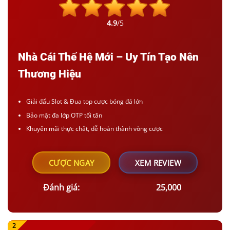
4.9
/5
Nhà Cái Thế Hệ Mới – Uy Tín Tạo Nên
Thương Hiệu
Giải đấu Slot & Đua top cược bóng đá lớn
Bảo mật đa lớp OTP tối tân
Khuyến mãi thực chất, dễ hoàn thành vòng cược
CƯỢC NGAY
XEM REVIEW
Đánh giá:
25,000