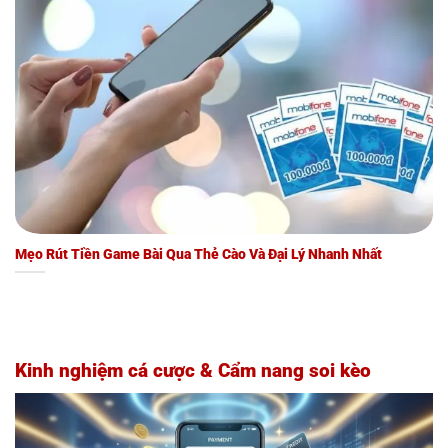
Mẹo Rút Tiền Game Bài Qua Thẻ Cào Và Đại Lý Nhanh Nhất
Kinh nghiệm cá cược & Cẩm nang soi kèo