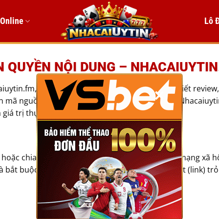
 Online
Lô 
N QUYỀN NỘI DUNG – NHACAIUYTIN
uytin.fm, bao gồm nhưng không giới hạn ở: Bài viết review,
×
n mã nguồn, đều thuộc quyền sở hữu trí tuệ của Nhacaiuyti
iá trị thực tế cho cộng đồng người chơi.
ặc chia sẻ nội dung từ Nhacaiuytin.fm lên các mạng xã hội 
 bắt buộc phải ghi rõ nguồn gốc kèm theo liên kết (link) trỏ