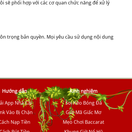
i sẽ phối hợp với các cơ quan chức năng để xử lý
 tôn trọng bản quyền. Mọi yêu cầu sử dụng nội dung
Hướng dẫn
Kinh nghiệm
ải App Nhà Cái
Soi Kèo Bóng Đá
ink Vào Bị Chặn
Giải Mã Giấc Mơ
Cách Nạp Tiền
Mẹo Chơi Baccarat
Cách Rút Tiền
Khung Giờ Nổ Hũ