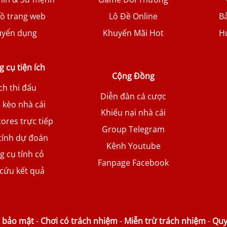
ồ trang web
Lô Đề Online
B
uyển dụng
Khuyến Mãi Hot
H
 cụ tiện ích
Cộng Đồng
ch thi đấu
Diễn đàn cá cược
ệ kèo nhà cái
Khiếu nại nhà cái
cores trực tiếp
Group Telegram
tính dự đoán
Kênh Youtube
g cụ tính cỏ
Fanpage Facebook
 cứu kết quả
h bảo mật
-
Chơi có trách nhiệm
-
Miễn trừ trách nhiệm
-
Quy