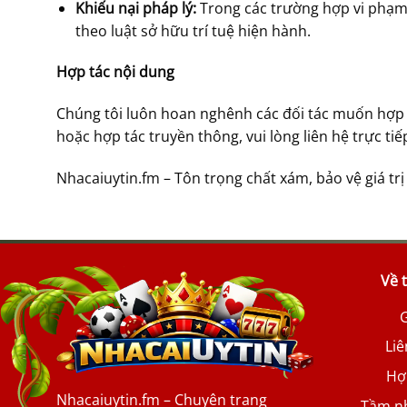
Khiếu nại pháp lý:
Trong các trường hợp vi phạm 
theo luật sở hữu trí tuệ hiện hành.
Hợp tác nội dung
Chúng tôi luôn hoan nghênh các đối tác muốn hợp t
hoặc hợp tác truyền thông, vui lòng liên hệ trực ti
Nhacaiuytin.fm – Tôn trọng chất xám, bảo vệ giá trị
Về 
G
Liê
Hợp
Nhacaiuytin.fm – Chuyên trang
Tầm n