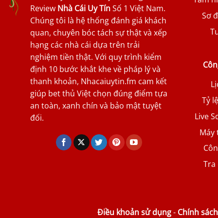
Review
Nhà Cái Uy Tín
Số 1 Việt Nam.
Sơ đ
Chúng tôi là hệ thống đánh giá khách
T
quan, chuyên bóc tách sự thật và xếp
hạng các nhà cái dựa trên trải
nghiệm tiền thật. Với quy trình kiểm
Công
định 10 bước khắt khe về pháp lý và
thanh khoản, Nhacaiuytin.fm cam kết
Lị
giúp bet thủ Việt chọn đúng điểm tựa
Tỷ l
an toàn, xanh chín và bảo mật tuyệt
Live S
đối.
Máy 
Côn
Tra
Điều khoản sử dụng
-
Chính sác