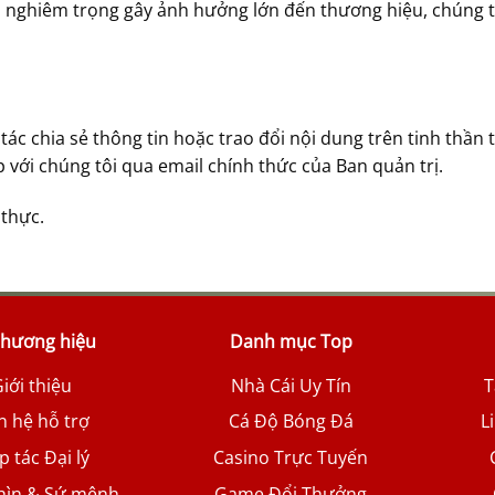
nghiêm trọng gây ảnh hưởng lớn đến thương hiệu, chúng tô
ác chia sẻ thông tin hoặc trao đổi nội dung trên tinh thần
ếp với chúng tôi qua email chính thức của Ban quản trị.
 thực.
thương hiệu
Danh mục Top
iới thiệu
Nhà Cái Uy Tín
T
n hệ hỗ trợ
Cá Độ Bóng Đá
L
 tác Đại lý
Casino Trực Tuyến
hìn & Sứ mệnh
Game Đổi Thưởng