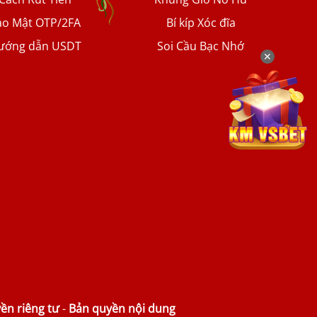
ảo Mật OTP/2FA
Bí kíp Xóc đĩa
ướng dẫn USDT
Soi Cầu Bạc Nhớ
✕
ền riêng tư
-
Bản quyền nội dung