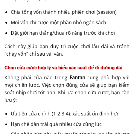
Chia tổng vốn thành nhiều phiên chơi (session)
Mỗi ván chỉ cược một phần nhỏ ngân sách
Đặt giới hạn thắng/thua rõ ràng trước khi chơi
Cách này giúp bạn duy trì cuộc chơi lâu dài và tránh
“cháy vốn” chỉ sau vài ván.
Chọn cửa cược hợp lý và hiểu xác suất để đi đường dài
Không phải cửa nào trong
Fantan
cũng phù hợp với
mọi chiến lược. Việc chọn đúng cửa sẽ giúp bạn kiểm
soát nhịp chơi tốt hơn. Khi lựa chọn cửa cược, bạn cần
lưu ý:
Ưu tiên cửa chính (1-2-3-4): xác suất ổn định hơn
Hạn chế dàn trải quá nhiều cửa cùng lúc