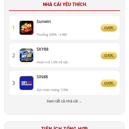
NHÀ CÁI YÊU THÍCH
Sunwin
1
CƯỢC
Thưởng 200% - 6.8M
SKY88
2
CƯỢC
Hoàn trả 1.5% Vô tận
SIN88
3
CƯỢC
Gói chào mừng 110%
Xem tất cả nhà cái →
TIỆN ÍCH TỔNG HỢP