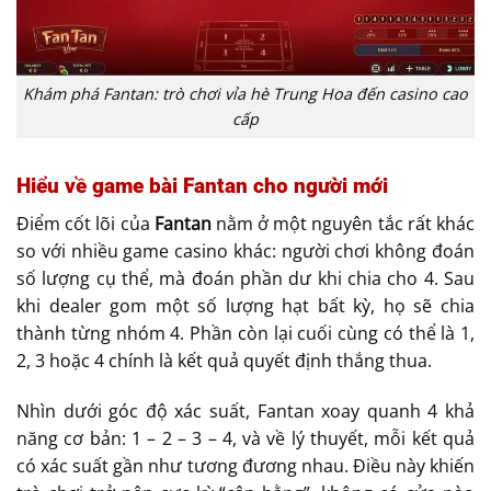
Khám phá Fantan: trò chơi vỉa hè Trung Hoa đến casino cao
cấp
Hiểu về game bài Fantan cho người mới
Điểm cốt lõi của
Fantan
nằm ở một nguyên tắc rất khác
so với nhiều game casino khác: người chơi không đoán
số lượng cụ thể, mà đoán phần dư khi chia cho 4. Sau
khi dealer gom một số lượng hạt bất kỳ, họ sẽ chia
thành từng nhóm 4. Phần còn lại cuối cùng có thể là 1,
2, 3 hoặc 4 chính là kết quả quyết định thắng thua.
Nhìn dưới góc độ xác suất, Fantan xoay quanh 4 khả
năng cơ bản: 1 – 2 – 3 – 4, và về lý thuyết, mỗi kết quả
có xác suất gần như tương đương nhau. Điều này khiến