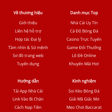
Về thương hiệu
Danh mục Top
Giới thiệu
Nhà Cái Uy Tín
Liên hệ hỗ trợ
Cá Độ Bóng Đá
Hợp tác Đại lý
Casino Trực Tuyến
Tầm nhìn & Sứ mệnh
Game Đổi Thưởng
Sơ đồ trang web
Lô Đề Online
Tuyển dụng
Khuyến Mãi Hot
Hướng dẫn
Kinh nghiệm
Tải App Nhà Cái
Soi Kèo Bóng Đá
Link Vào Bị Chặn
Giải Mã Giấc Mơ
Cách Nạp Tiền
Mẹo Chơi Baccarat