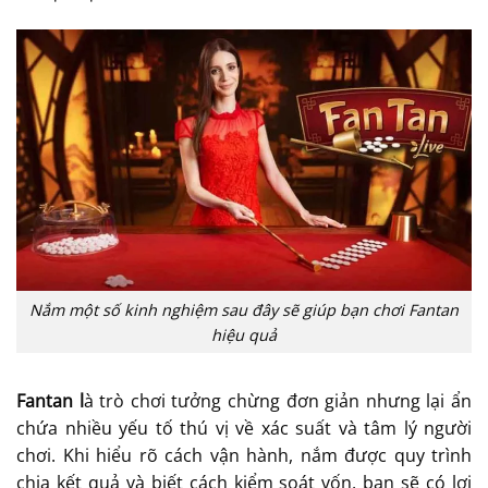
Nắm một số kinh nghiệm sau đây sẽ giúp bạn chơi Fantan
hiệu quả
Fantan l
à trò chơi tưởng chừng đơn giản nhưng lại ẩn
chứa nhiều yếu tố thú vị về xác suất và tâm lý người
chơi. Khi hiểu rõ cách vận hành, nắm được quy trình
chia kết quả và biết cách kiểm soát vốn, bạn sẽ có lợi