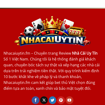
Nhacaiuytin.fm – Chuyên trang Review
Nhà Cái Uy Tín
Số 1 Việt Nam. Chúng tôi là hệ thống đánh giá khách
quan, chuyên bóc tách sự thật và xếp hạng các nhà cái
dựa trên trải nghiệm tiền thật. Với quy trình kiểm định
10 bước khắt khe về pháp lý và thanh khoản,
Nhacaiuytin.fm cam kết giúp bet thủ Việt chọn đúng
điểm tựa an toàn, xanh chín và bảo mật tuyệt đối.