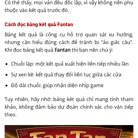
Có thể thấy, mọi ván đều độc lập, vì vậy không nên phụ
thuộc vào kết quả trước đó.
Cách đọc bảng kết quả Fantan
Bảng kết quả là công cụ hỗ trợ quan sát xu hướng,
nhưng cần hiểu đúng cách để tránh bị “ảo giác cầu”.
Khi đọc bảng kết quả
Fantan
thì bạn nên chú ý:
Chuỗi lặp: một kết quả xuất hiện liên tiếp nhiều lần
Sự xen kẽ: kết quả thay đổi liên tục giữa các cửa
Độ dài chuỗi: giúp nhận diện nhịp game
Tuy nhiên, hãy nhớ: bảng kết quả chỉ mang tính tham
khảo, không đảm bảo dự đoán chính xác cho ván tiếp
theo.