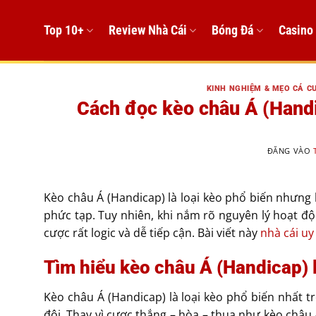
Bỏ
qua
Top 10+
Review Nhà Cái
Bóng Đá
Casino
nội
dung
KINH NGHIỆM & MẸO CÁ CƯ
Cách đọc kèo châu Á (Handi
ĐĂNG VÀO
Kèo châu Á (Handicap) là loại kèo phổ biến nhưng 
phức tạp. Tuy nhiên, khi nắm rõ nguyên lý hoạt độ
cược rất logic và dễ tiếp cận. Bài viết này
nhà cái uy 
Tìm hiểu kèo châu Á (Handicap) l
Kèo châu Á (Handicap) là loại kèo phổ biến nhất 
đội. Thay vì cược thắng – hòa – thua như kèo châu