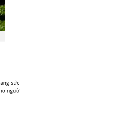
ang sức.
cho người