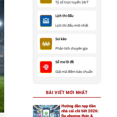
Tỷ số trực tuyến 24/7
Lịch thi đấu
Lịch thi đấu mới nhất
Soi kèo
Phân tích chuyên gia
Số mơ lô đề
Giải mã điềm báo chuẩn
BÀI VIẾT MỚI NHẤT
Hướng dẫn nạp tiền
nhà cái chi tiết 2026:
Đa phương thức &