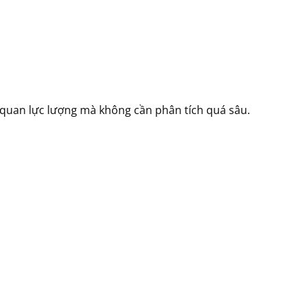
 quan lực lượng mà không cần phân tích quá sâu.