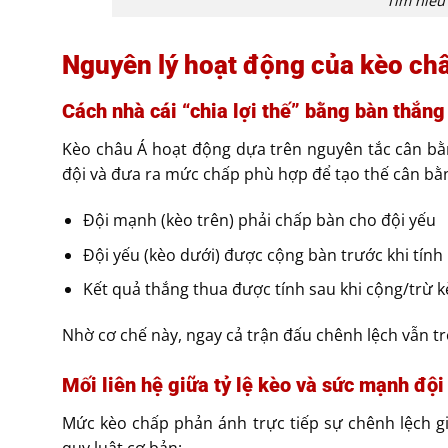
Tìm hiểu 
Nguyên lý hoạt động của kèo ch
Cách nhà cái “chia lợi thế” bằng bàn thắng
Kèo châu Á hoạt động dựa trên nguyên tắc cân bằn
đội và đưa ra mức chấp phù hợp để tạo thế cân bằn
Đội mạnh (kèo trên) phải chấp bàn cho đội yếu
Đội yếu (kèo dưới) được cộng bàn trước khi tính
Kết quả thắng thua được tính sau khi cộng/trừ 
Nhờ cơ chế này, ngay cả trận đấu chênh lệch vẫn t
Mối liên hệ giữa tỷ lệ kèo và sức mạnh độ
Mức kèo chấp phản ánh trực tiếp sự chênh lệch giữ
quy luật cơ bản: