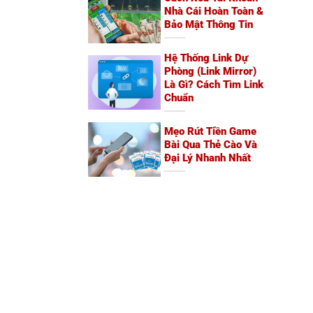
Nhà Cái Hoàn Toàn &
Bảo Mật Thông Tin
Hệ Thống Link Dự
Phòng (Link Mirror)
Là Gì? Cách Tìm Link
Chuẩn
Mẹo Rút Tiền Game
Bài Qua Thẻ Cào Và
Đại Lý Nhanh Nhất