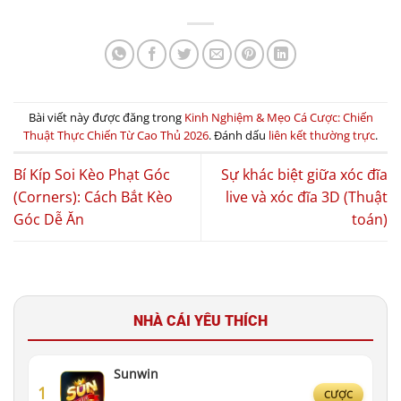
Bài viết này được đăng trong
Kinh Nghiệm & Mẹo Cá Cược: Chiến
Thuật Thực Chiến Từ Cao Thủ 2026
. Đánh dấu
liên kết thường trực
.
Bí Kíp Soi Kèo Phạt Góc
Sự khác biệt giữa xóc đĩa
(Corners): Cách Bắt Kèo
live và xóc đĩa 3D (Thuật
Góc Dễ Ăn
toán)
NHÀ CÁI YÊU THÍCH
Sunwin
1
CƯỢC