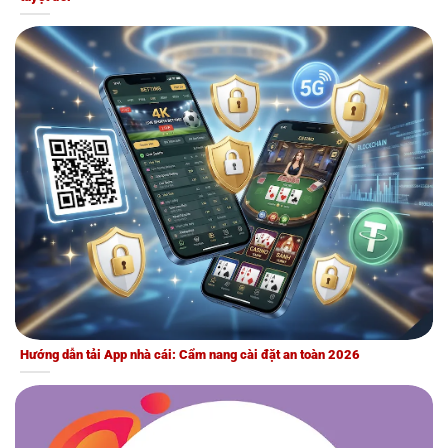
Hướng dẫn tải App nhà cái: Cẩm nang cài đặt an toàn 2026