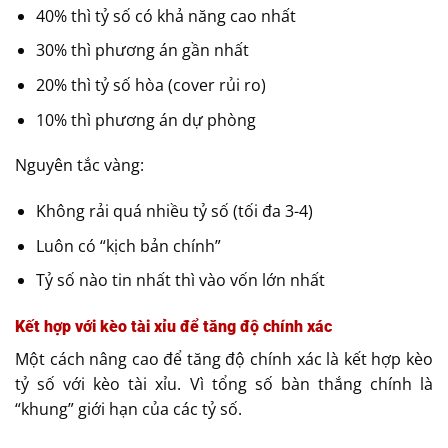
40% thì tỷ số có khả năng cao nhất
30% thì phương án gần nhất
20% thì tỷ số hòa (cover rủi ro)
10% thì phương án dự phòng
Nguyên tắc vàng:
Không rải quá nhiều tỷ số (tối đa 3-4)
Luôn có “kịch bản chính”
Tỷ số nào tin nhất thì vào vốn lớn nhất
Kết hợp với kèo tài xỉu để tăng độ chính xác
Một cách nâng cao để tăng độ chính xác là kết hợp kèo
tỷ số với kèo tài xỉu. Vì tổng số bàn thắng chính là
“khung” giới hạn của các tỷ số.