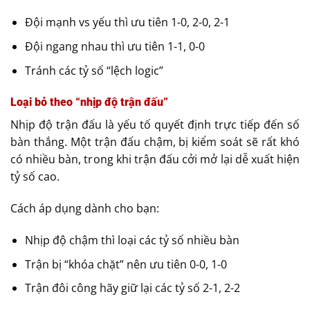
Đội mạnh vs yếu thì ưu tiên 1-0, 2-0, 2-1
Đội ngang nhau thì ưu tiên 1-1, 0-0
Tránh các tỷ số “lệch logic”
Loại bỏ theo “nhịp độ trận đấu”
Nhịp độ trận đấu là yếu tố quyết định trực tiếp đến số
bàn thắng. Một trận đấu chậm, bị kiểm soát sẽ rất khó
có nhiều bàn, trong khi trận đấu cởi mở lại dễ xuất hiện
tỷ số cao.
Cách áp dụng dành cho bạn:
Nhịp độ chậm thì loại các tỷ số nhiều bàn
Trận bị “khóa chặt” nên ưu tiên 0-0, 1-0
Trận đôi công hãy giữ lại các tỷ số 2-1, 2-2