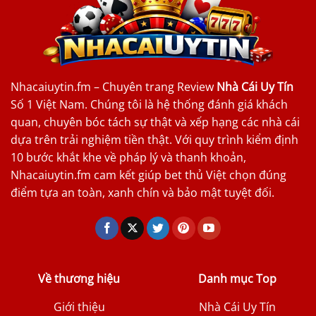
Nhacaiuytin.fm – Chuyên trang Review
Nhà Cái Uy Tín
Số 1 Việt Nam. Chúng tôi là hệ thống đánh giá khách
quan, chuyên bóc tách sự thật và xếp hạng các nhà cái
dựa trên trải nghiệm tiền thật. Với quy trình kiểm định
10 bước khắt khe về pháp lý và thanh khoản,
Nhacaiuytin.fm cam kết giúp bet thủ Việt chọn đúng
điểm tựa an toàn, xanh chín và bảo mật tuyệt đối.
Về thương hiệu
Danh mục Top
Giới thiệu
Nhà Cái Uy Tín