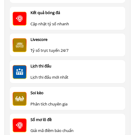
Kết quả bóng đá
Cập nhật tỷ số nhanh
Livescore
Tỷ số trực tuyến 24/7
Lịch thi đấu
Lịch thi đấu mới nhất
Soi kèo
Phân tích chuyên gia
Số mơ lô đề
Giải mã điềm báo chuẩn