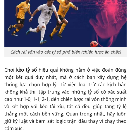
Cách rải vốn vào các tỷ số phổ biến (chiến lược ăn chắc)
Chơi
kèo tỷ số
hiệu quả không nằm ở việc đoán đúng
một kết quả duy nhất, mà ở cách bạn xây dựng hệ
thống lựa chọn hợp lý. Từ việc loại trừ các kịch bản
không khả thi, tập trung vào những tỷ số có xác suất
cao như 1-0, 1-1, 2-1, đến chiến lược rải vốn thông minh
và kết hợp với kèo tài xỉu, tất cả đều giúp tăng tỷ lệ
thắng một cách bền vững. Quan trọng nhất, hãy luôn
giữ kỷ luật và bám sát logic trận đấu thay vì chạy theo
cảm xúc.