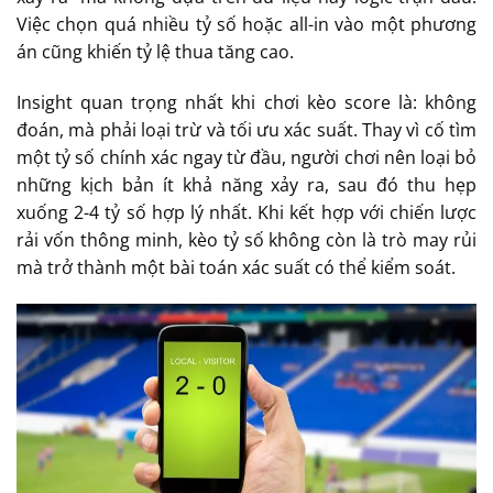
Việc chọn quá nhiều tỷ số hoặc all-in vào một phương
án cũng khiến tỷ lệ thua tăng cao.
Insight quan trọng nhất khi chơi kèo score là: không
đoán, mà phải loại trừ và tối ưu xác suất. Thay vì cố tìm
một tỷ số chính xác ngay từ đầu, người chơi nên loại bỏ
những kịch bản ít khả năng xảy ra, sau đó thu hẹp
xuống 2-4 tỷ số hợp lý nhất. Khi kết hợp với chiến lược
rải vốn thông minh, kèo tỷ số không còn là trò may rủi
mà trở thành một bài toán xác suất có thể kiểm soát.