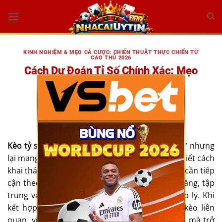
Bỏ
qua
nội
dung
KINH NGHIỆM & MẸO CÁ CƯỢC: CHIẾN THUẬT THỰC CHIẾN TỪ
CAO THỦ 2026
Cách Dự Đoán Tỉ Số Chính Xác: Mẹo
Ăn Kèo Score Đậm
×
ĐĂNG VÀO
THÁNG 4 15, 2026
BỞI
HOÀNG ALEX
Kèo tỷ số
chính xác luôn được xem là “kèo khó” nhưng
lại mang đến mức thưởng cực kỳ hấp dẫn nếu biết cách
khai thác. Thay vì dựa vào cảm tính, người chơi cần tiếp
cận theo hướng logic: loại trừ các tỷ số ít khả năng, tập
trung vào nhóm tỷ số phổ biến và rải vốn hợp lý. Khi
kết hợp thêm phân tích trận đấu và các loại kèo liên
quan, việc dự đoán tỷ số không còn là may rủi mà trở