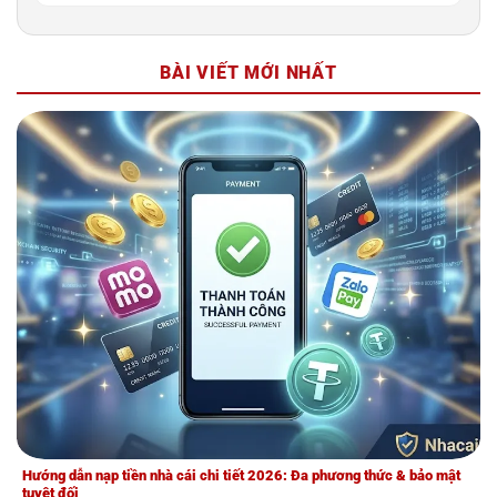
BÀI VIẾT MỚI NHẤT
Hướng dẫn nạp tiền nhà cái chi tiết 2026: Đa phương thức & bảo mật
tuyệt đối