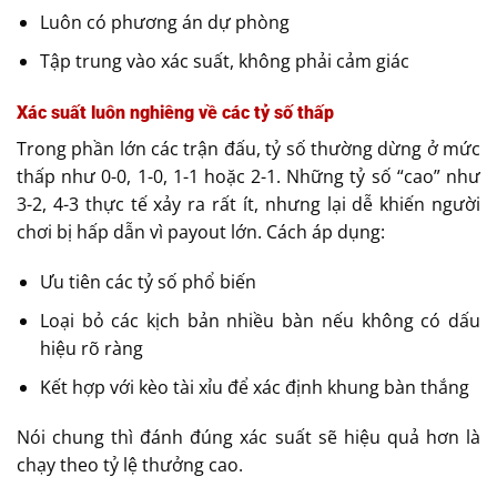
Luôn có phương án dự phòng
Tập trung vào xác suất, không phải cảm giác
Xác suất luôn nghiêng về các tỷ số thấp
Trong phần lớn các trận đấu, tỷ số thường dừng ở mức
thấp như 0-0, 1-0, 1-1 hoặc 2-1. Những tỷ số “cao” như
3-2, 4-3 thực tế xảy ra rất ít, nhưng lại dễ khiến người
chơi bị hấp dẫn vì payout lớn. Cách áp dụng:
Ưu tiên các tỷ số phổ biến
Loại bỏ các kịch bản nhiều bàn nếu không có dấu
hiệu rõ ràng
Kết hợp với kèo tài xỉu để xác định khung bàn thắng
Nói chung thì đánh đúng xác suất sẽ hiệu quả hơn là
chạy theo tỷ lệ thưởng cao.