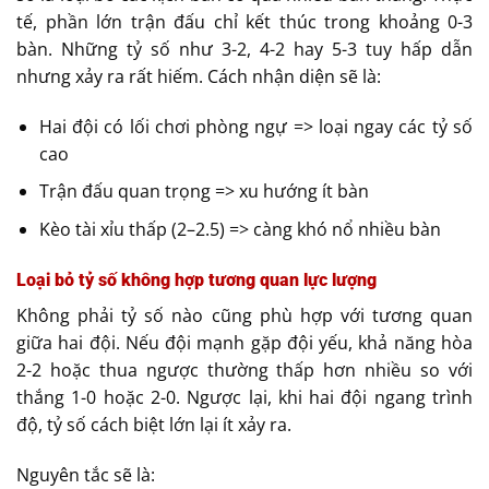
tế, phần lớn trận đấu chỉ kết thúc trong khoảng 0-3
bàn. Những tỷ số như 3-2, 4-2 hay 5-3 tuy hấp dẫn
nhưng xảy ra rất hiếm. Cách nhận diện sẽ là:
Hai đội có lối chơi phòng ngự => loại ngay các tỷ số
cao
Trận đấu quan trọng => xu hướng ít bàn
Kèo tài xỉu thấp (2–2.5) => càng khó nổ nhiều bàn
Loại bỏ tỷ số không hợp tương quan lực lượng
Không phải tỷ số nào cũng phù hợp với tương quan
giữa hai đội. Nếu đội mạnh gặp đội yếu, khả năng hòa
2-2 hoặc thua ngược thường thấp hơn nhiều so với
thắng 1-0 hoặc 2-0. Ngược lại, khi hai đội ngang trình
độ, tỷ số cách biệt lớn lại ít xảy ra.
Nguyên tắc sẽ là: