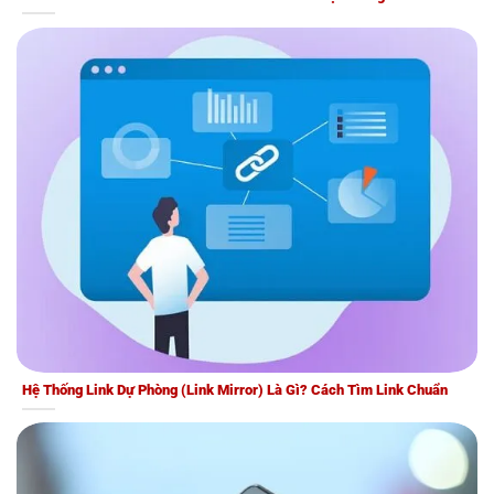
Hệ Thống Link Dự Phòng (Link Mirror) Là Gì? Cách Tìm Link Chuẩn