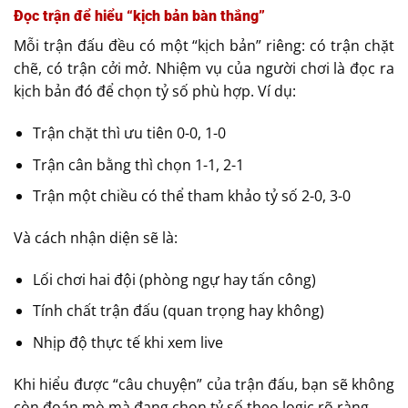
Đọc trận để hiểu “kịch bản bàn thắng”
Mỗi trận đấu đều có một “kịch bản” riêng: có trận chặt
chẽ, có trận cởi mở. Nhiệm vụ của người chơi là đọc ra
kịch bản đó để chọn tỷ số phù hợp. Ví dụ:
Trận chặt thì ưu tiên 0-0, 1-0
Trận cân bằng thì chọn 1-1, 2-1
Trận một chiều có thể tham khảo tỷ số 2-0, 3-0
Và cách nhận diện sẽ là:
Lối chơi hai đội (phòng ngự hay tấn công)
Tính chất trận đấu (quan trọng hay không)
Nhịp độ thực tế khi xem live
Khi hiểu được “câu chuyện” của trận đấu, bạn sẽ không
còn đoán mò mà đang chọn tỷ số theo logic rõ ràng.