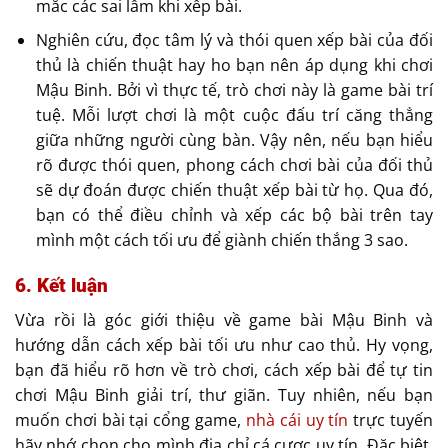
mắc các sai lầm khi xếp bài.
Nghiên cứu, đọc tâm lý và thói quen xếp bài của đối
thủ là chiến thuật hay ho bạn nên áp dụng khi chơi
Mậu Binh. Bởi vì thực tế, trò chơi này là game bài trí
tuệ. Mỗi lượt chơi là một cuộc đấu trí căng thẳng
giữa những người cùng bàn. Vậy nên, nếu bạn hiểu
rõ được thói quen, phong cách chơi bài của đối thủ
sẽ dự đoán được chiến thuật xếp bài từ họ. Qua đó,
bạn có thể điều chỉnh và xếp các bộ bài trên tay
mình một cách tối ưu để giành chiến thắng 3 sao.
6. Kết luận
Vừa rồi là góc giới thiệu về game bài Mậu Binh và
hướng dẫn cách xếp bài tối ưu như cao thủ. Hy vọng,
bạn đã hiểu rõ hơn về trò chơi, cách xếp bài để tự tin
chơi Mậu Binh giải trí, thư giãn. Tuy nhiên, nếu bạn
muốn chơi bài tại cổng game,
nhà cái uy tín
trực tuyến
hãy nhớ chọn cho mình địa chỉ cá cược uy tín. Đặc biệt,