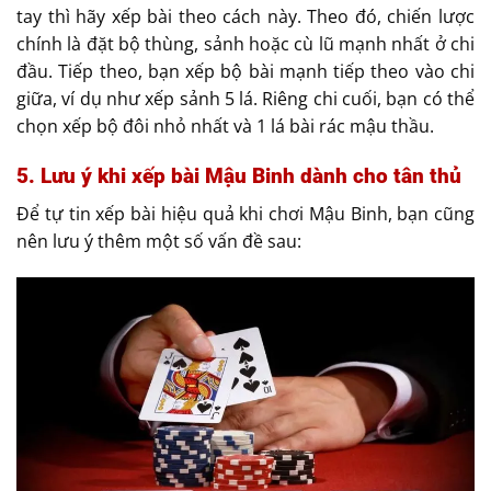
tay thì hãy xếp bài theo cách này. Theo đó, chiến lược
chính là đặt bộ thùng, sảnh hoặc cù lũ mạnh nhất ở chi
đầu. Tiếp theo, bạn xếp bộ bài mạnh tiếp theo vào chi
giữa, ví dụ như xếp sảnh 5 lá. Riêng chi cuối, bạn có thể
chọn xếp bộ đôi nhỏ nhất và 1 lá bài rác mậu thầu.
5. Lưu ý khi xếp bài Mậu Binh dành cho tân thủ
Để tự tin xếp bài hiệu quả khi chơi Mậu Binh, bạn cũng
nên lưu ý thêm một số vấn đề sau: