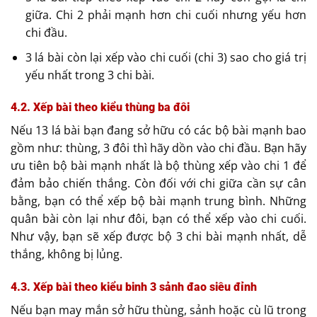
giữa. Chi 2 phải mạnh hơn chi cuối nhưng yếu hơn
chi đầu.
3 lá bài còn lại xếp vào chi cuối (chi 3) sao cho giá trị
yếu nhất trong 3 chi bài.
4.2. Xếp bài theo kiểu thùng ba đôi
Nếu 13 lá bài bạn đang sở hữu có các bộ bài mạnh bao
gồm như: thùng, 3 đôi thì hãy dồn vào chi đầu. Bạn hãy
ưu tiên bộ bài mạnh nhất là bộ thùng xếp vào chi 1 để
đảm bảo chiến thắng. Còn đối với chi giữa cần sự cân
bằng, bạn có thể xếp bộ bài mạnh trung bình. Những
quân bài còn lại như đôi, bạn có thể xếp vào chi cuối.
Như vậy, bạn sẽ xếp được bộ 3 chi bài mạnh nhất, dễ
thắng, không bị lủng.
4.3. Xếp bài theo kiểu binh 3 sảnh đao siêu đỉnh
Nếu bạn may mắn sở hữu thùng, sảnh hoặc cù lũ trong