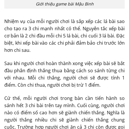
Giới thiệu game bài Mậu Binh
Nhiệm vụ của mỗi người chơi là sắp xếp các lá bài sao
cho tạo ra 3 chi mạnh nhất có thể. Nguyên tắc xếp bài
cơ bản là 2 chi đầu mỗi chi 5 lá bài, chi cuối 3 lá bài. Đặc
biệt, khi xếp bài vào các chi phải đảm bảo chi trước lớn
hơn chi sau.
Sau khi người chơi hoàn thành xong việc xếp bài sẽ bắt
đầu phân định thắng thua bằng cách so sánh từng chi
với nhau. Mỗi chi thắng, người chơi sẽ được tính 1
điểm. Còn chi thua, người chơi bị trừ 1 điểm.
Cứ thế, mỗi người chơi trong bàn cần tiến hành so
sánh hết 3 chi bài trên tay mình. Cuối cùng, người chơi
nào có điểm số cao hơn sẽ giành chiến thắng. Nghĩa là
người thắng nhiều chi sẽ giành chiến thắng chung
cuộc. Trường hợp người chơi ăn cả 3 chi còn được gọi