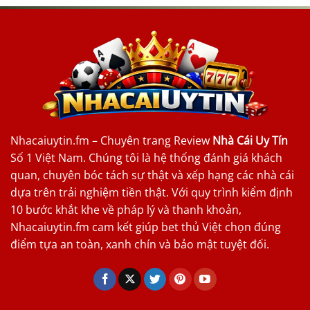
Nhacaiuytin.fm – Chuyên trang Review
Nhà Cái Uy Tín
Số 1 Việt Nam. Chúng tôi là hệ thống đánh giá khách
quan, chuyên bóc tách sự thật và xếp hạng các nhà cái
dựa trên trải nghiệm tiền thật. Với quy trình kiểm định
10 bước khắt khe về pháp lý và thanh khoản,
Nhacaiuytin.fm cam kết giúp bet thủ Việt chọn đúng
điểm tựa an toàn, xanh chín và bảo mật tuyệt đối.