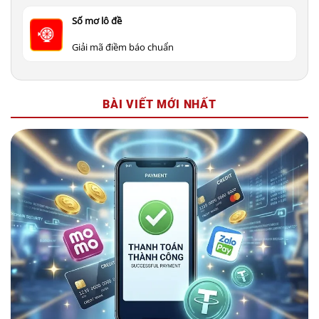
Số mơ lô đề
Giải mã điềm báo chuẩn
BÀI VIẾT MỚI NHẤT