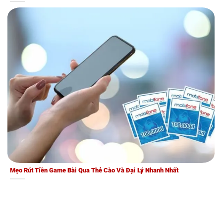
Mẹo Rút Tiền Game Bài Qua Thẻ Cào Và Đại Lý Nhanh Nhất