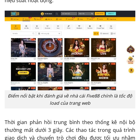
hiệu suất hoạt động.
Điểm nổi bật khi đánh giá về nhà cái Five88 chính là tốc độ
load của trang web
Thời gian phản hồi trung bình theo thống kê nội bộ
thường mất dưới 3 giây. Các thao tác trong quá trình
giao dịch và chuyển trò chơi đều được tối ưu nhằm