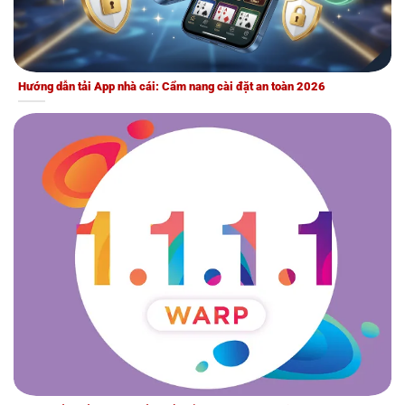
Hướng dẫn tải App nhà cái: Cẩm nang cài đặt an toàn 2026