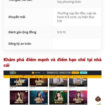
tùy phương thức
Thưởng nạp lần đầu, nạp lại,
Khuyến mãi
hoàn trả cược, sự kiện đua
top
Đánh giá cộng đồng
9.5/10
Đăng ký an toàn
Khám phá điểm mạnh và điểm hạn chế tại nhà
cái