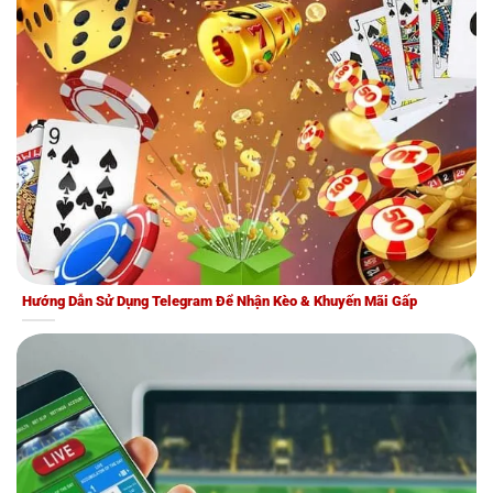
Hướng Dẫn Sử Dụng Telegram Để Nhận Kèo & Khuyến Mãi Gấp