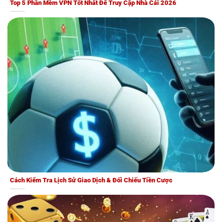
Top 5 Phần Mềm VPN Tốt Nhất Để Truy Cập Nhà Cái 2026
Cách Kiểm Tra Lịch Sử Giao Dịch & Đối Chiếu Tiền Cược