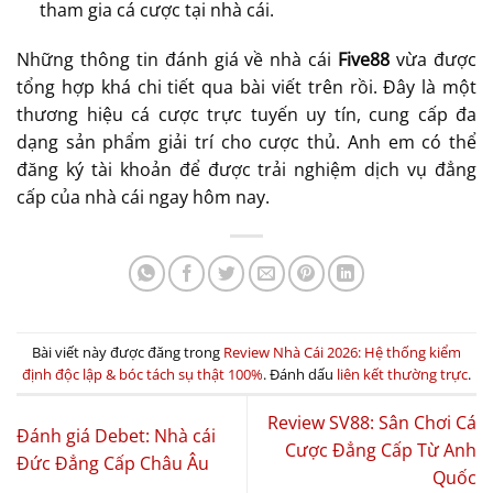
tham gia cá cược tại nhà cái.
Những thông tin đánh giá về nhà cái
Five88
vừa được
tổng hợp khá chi tiết qua bài viết trên rồi. Đây là một
thương hiệu cá cược trực tuyến uy tín, cung cấp đa
dạng sản phẩm giải trí cho cược thủ. Anh em có thể
đăng ký tài khoản để được trải nghiệm dịch vụ đẳng
cấp của nhà cái ngay hôm nay.
Bài viết này được đăng trong
Review Nhà Cái 2026: Hệ thống kiểm
định độc lập & bóc tách sụ thật 100%
. Đánh dấu
liên kết thường trực
.
Review SV88: Sân Chơi Cá
Đánh giá Debet: Nhà cái
Cược Đẳng Cấp Từ Anh
Đức Đẳng Cấp Châu Âu
Quốc