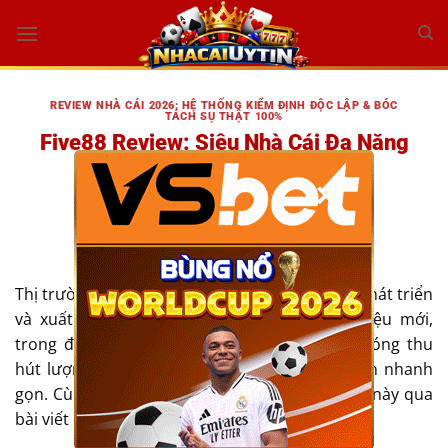
Bỏ
qua
nội
dung
REVIEW NHÀ CÁI 2026: HỆ THỐNG KIỂM ĐỊNH ĐỘC LẬP & BÓC
TÁCH SỤ THẬT 100%
Five88 Review: Siêu Nhà Cái Đa Năng
Nạp Rút 1:1
×
ĐĂNG VÀO
THÁNG 4 6, 2026
BỞI
HOÀNG ALEX
Thị trường cá cược trực tuyến chứng kiến sự phát triển
và xuất hiện mạnh mẽ của nhiều thương hiệu mới,
trong đó nổi bật là
Five88
. Nhà cái nhanh chóng thu
hút lượng lớn người chơi nhờ tốc độ giao dịch nhanh
gọn. Cùng tìm hiểu thêm thông tin về sân chơi này qua
bài viết dưới đây nhé.