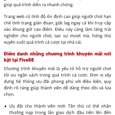
giúp quá trình diễn ra nhanh chóng.
Trang web có tính độ ổn định cao giúp người chơi hạn
chế tình trạng gián đoạn, giật lag ngay cả khi truy cập
vào khung giờ cao điểm. Điều này càng làm tăng trải
nghiệm cho người chơi, tạo sự mượt mà, hứng thú
xuyên suốt quá trình cá cược tại nhà cái.
Điểm danh những chương trình khuyến mãi nổi
bật tại Five88
Chương trình khuyến mãi là yếu tố hỗ trợ người chơi
tối ưu ngân sách trong quá trình cá cược. Đơn vị xây
dựng hệ thống ưu đãi phong phú với điều kiện, quy
định rõ ràng giúp thành viên dễ dàng theo dõi và lựa
chọn.
Ưu đãi cho thành viên mới: Tân thủ có thể nhận
thưởng nạp trong lần giao dịch đầu tiên lên đến