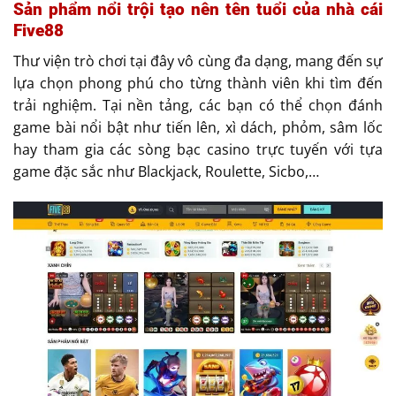
Sản phẩm nổi trội tạo nên tên tuổi của nhà cái
Five88
Thư viện trò chơi tại đây vô cùng đa dạng, mang đến sự
lựa chọn phong phú cho từng thành viên khi tìm đến
trải nghiệm. Tại nền tảng, các bạn có thể chọn đánh
game bài nổi bật như tiến lên, xì dách, phỏm, sâm lốc
hay tham gia các sòng bạc casino trực tuyến với tựa
game đặc sắc như Blackjack, Roulette, Sicbo,…