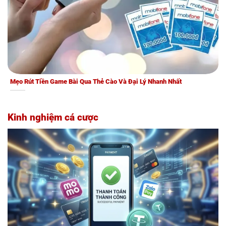
Mẹo Rút Tiền Game Bài Qua Thẻ Cào Và Đại Lý Nhanh Nhất
Kinh nghiệm cá cược