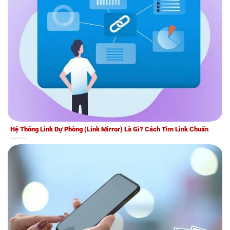
Hệ Thống Link Dự Phòng (Link Mirror) Là Gì? Cách Tìm Link Chuẩn