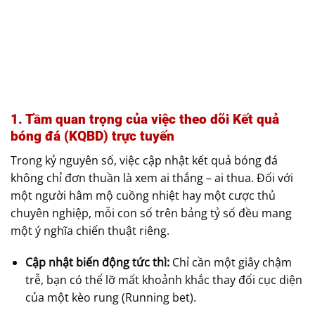
1. Tầm quan trọng của việc theo dõi Kết quả
bóng đá (KQBD) trực tuyến
Trong kỷ nguyên số, việc cập nhật kết quả bóng đá
không chỉ đơn thuần là xem ai thắng – ai thua. Đối với
một người hâm mộ cuồng nhiệt hay một cược thủ
chuyên nghiệp, mỗi con số trên bảng tỷ số đều mang
một ý nghĩa chiến thuật riêng.
Cập nhật biến động tức thì:
Chỉ cần một giây chậm
trễ, bạn có thể lỡ mất khoảnh khắc thay đổi cục diện
của một kèo rung (Running bet).