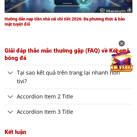
Hướng dẫn nạp tiền nhà cái chi tiết 2026: Đa phương thức & bảo
mật tuyệt đối
✕
Giải đáp thắc mắc thường gặp (FAQ) về Kết quả
bóng đá
Tại sao kết quả trên trang lại nhanh hơn
tivi?
Accordion Item 2 Title
Accordion Item 3 Title
Kết luận