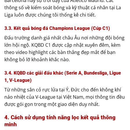
Barcelona hay sự trỗi dậy của Atletico Madrid. Các
thông số về kiểm soát bóng và kỹ thuật cá nhân tại La
Liga luôn được chúng tôi thống kê chi tiết.
3.3. Kết quả bóng đá Champions League (Cúp C1)
Đấu trường danh giá nhất châu Âu nơi những đội bóng
lớn hội ngộ. KQBD C1 được cập nhật xuyên đêm, kèm
theo video highlight các bàn thắng đẹp mắt để bạn
không bỏ lỡ khoảnh khắc nào.
3.4. KQBD các giải đấu khác (Serie A, Bundesliga, Ligue
1, V-League)
Từ những sân cỏ rực lửa tại Ý, Đức cho đến không khí
náo nhiệt của V-League tại Việt Nam, mọi thông tin đều
được gói gọn trong một giao diện duy nhất.
4. Cách sử dụng tính năng lọc kết quả thông
minh