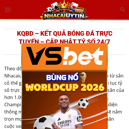
Bỏ
qua
nội
dung
KQBD – KẾT QUẢ BÓNG ĐÁ TRỰC
TUYẾN – CẬP NHẬT TỶ SỐ 24/7
NHANH NHẤT
×
Theo dõi kết quả bóng đá (KQBD) hôm nay tại
Nhacaiuytin để không bỏ lỡ bất kỳ diễn biến nào từ sân
cỏ thế giới. Hệ thống của chúng tôi cập nhật liên tục tỷ
số trực tuyến, thẻ phạt, phạt góc và đội hình ra sân của
hơn 1.000 giải đấu lớn nhỏ như Ngoại hạng Anh,
Champions League, La Liga, V-League… Với giao diện
thông minh và tốc độ tải trang cực nhanh, bạn sẽ nắm
trọn mọi con số quan trọng ngay khi tiếng còi mãn
cuộc vang lên.