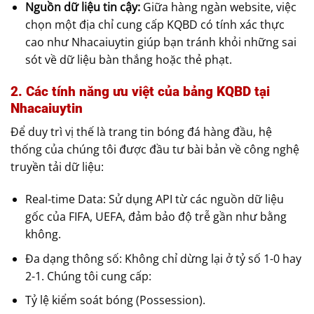
Nguồn dữ liệu tin cậy:
Giữa hàng ngàn website, việc
chọn một địa chỉ cung cấp KQBD có tính xác thực
cao như Nhacaiuytin giúp bạn tránh khỏi những sai
sót về dữ liệu bàn thắng hoặc thẻ phạt.
2. Các tính năng ưu việt của bảng KQBD tại
Nhacaiuytin
Để duy trì vị thế là trang tin bóng đá hàng đầu, hệ
thống của chúng tôi được đầu tư bài bản về công nghệ
truyền tải dữ liệu:
Real-time Data: Sử dụng API từ các nguồn dữ liệu
gốc của FIFA, UEFA, đảm bảo độ trễ gần như bằng
không.
Đa dạng thông số: Không chỉ dừng lại ở tỷ số 1-0 hay
2-1. Chúng tôi cung cấp:
Tỷ lệ kiểm soát bóng (Possession).