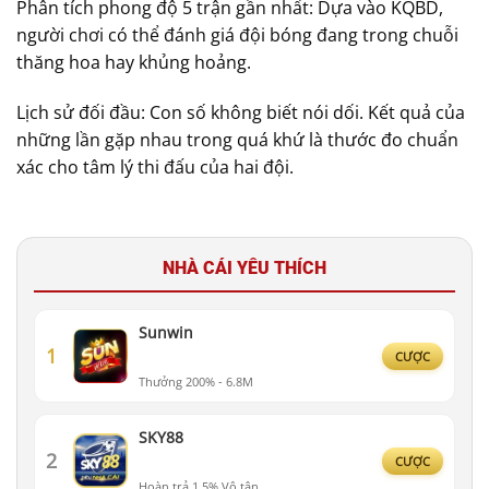
Phân tích phong độ 5 trận gần nhất: Dựa vào KQBD,
người chơi có thể đánh giá đội bóng đang trong chuỗi
thăng hoa hay khủng hoảng.
Lịch sử đối đầu: Con số không biết nói dối. Kết quả của
những lần gặp nhau trong quá khứ là thước đo chuẩn
xác cho tâm lý thi đấu của hai đội.
NHÀ CÁI YÊU THÍCH
Sunwin
1
CƯỢC
Thưởng 200% - 6.8M
SKY88
2
CƯỢC
Hoàn trả 1.5% Vô tận