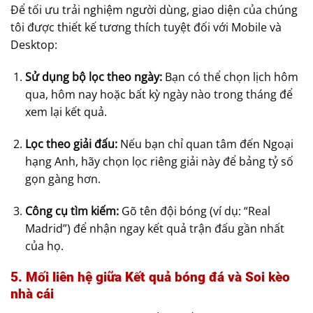
Để tối ưu trải nghiệm người dùng, giao diện của chúng
tôi được thiết kế tương thích tuyệt đối với Mobile và
Desktop:
Sử dụng bộ lọc theo ngày:
Bạn có thể chọn lịch hôm
qua, hôm nay hoặc bất kỳ ngày nào trong tháng để
xem lại kết quả.
Lọc theo giải đấu:
Nếu bạn chỉ quan tâm đến Ngoại
hạng Anh, hãy chọn lọc riêng giải này để bảng tỷ số
gọn gàng hơn.
Công cụ tìm kiếm:
Gõ tên đội bóng (ví dụ: “Real
Madrid”) để nhận ngay kết quả trận đấu gần nhất
của họ.
5. Mối liên hệ giữa Kết quả bóng đá và Soi kèo
nhà cái