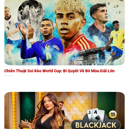
Chiến Thuật Soi Kèo World Cup: Bí Quyết Về Bờ Mùa Giải Lớn