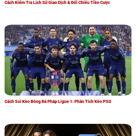
Cách Kiểm Tra Lịch Sử Giao Dịch & Đối Chiếu Tiền Cược
Cách Soi Kèo Bóng Đá Pháp Ligue 1: Phân Tích Kèo PSG