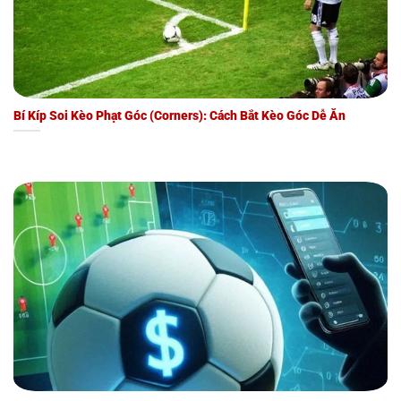
Bí Kíp Soi Kèo Phạt Góc (Corners): Cách Bắt Kèo Góc Dễ Ăn