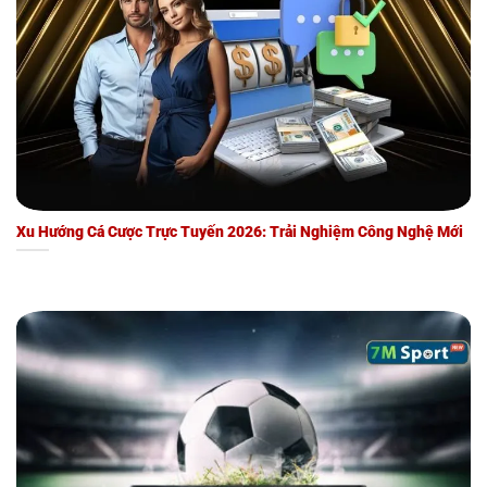
Xu Hướng Cá Cược Trực Tuyến 2026: Trải Nghiệm Công Nghệ Mới