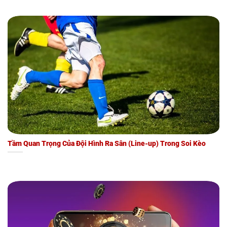
Tầm Quan Trọng Của Đội Hình Ra Sân (Line-up) Trong Soi Kèo