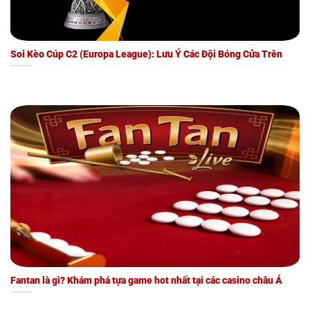
Soi Kèo Cúp C2 (Europa League): Lưu Ý Các Đội Bóng Cửa Trên
Fantan là gì? Khám phá tựa game hot nhất tại các casino châu Á