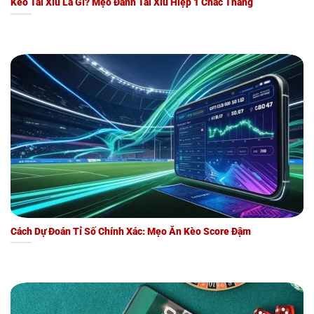
Kèo Tài Xỉu Là Gì? Mẹo Đánh Tài Xỉu Hiệp 1 Chắc Thắng
Cách Dự Đoán Tỉ Số Chính Xác: Mẹo Ăn Kèo Score Đậm