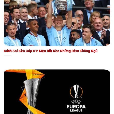
Cách Soi Kèo Cúp C1: Mẹo Bắt Kèo Những Đêm Không Ngủ