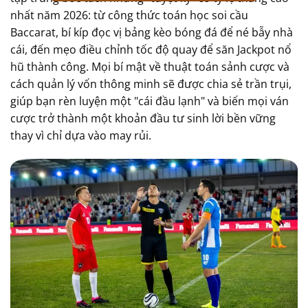
nhất năm 2026: từ công thức toán học soi cầu
Baccarat, bí kíp đọc vị bảng kèo bóng đá để né bẫy nhà
cái, đến mẹo điều chỉnh tốc độ quay để săn Jackpot nổ
hũ thành công. Mọi bí mật về thuật toán sảnh cược và
cách quản lý vốn thông minh sẽ được chia sẻ trần trụi,
giúp bạn rèn luyện một "cái đầu lạnh" và biến mọi ván
cược trở thành một khoản đầu tư sinh lời bền vững
thay vì chỉ dựa vào may rủi.