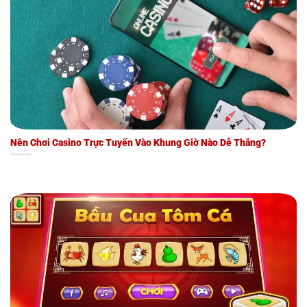
Nên Chơi Casino Trực Tuyến Vào Khung Giờ Nào Dễ Thắng?