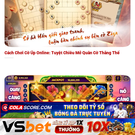
Cách Chơi Cờ Úp Online: Tuyệt Chiêu Mở Quân Cờ Thắng Thế
×
×
×