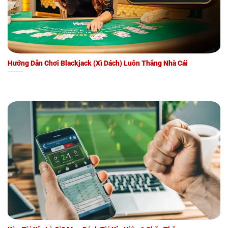
Hướng Dẫn Chơi Blackjack (Xì Dách) Luôn Thắng Nhà Cái