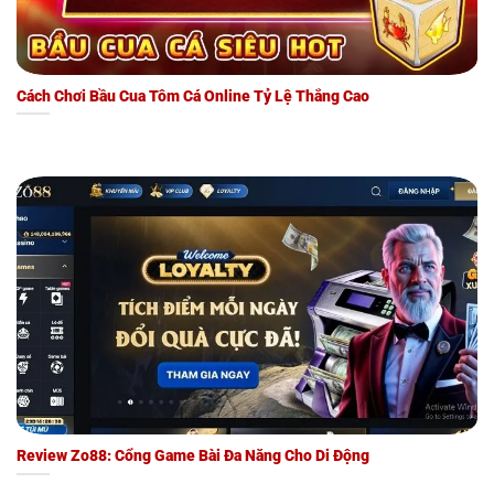
Cách Chơi Bầu Cua Tôm Cá Online Tỷ Lệ Thắng Cao
Review Zo88: Cổng Game Bài Đa Năng Cho Di Động