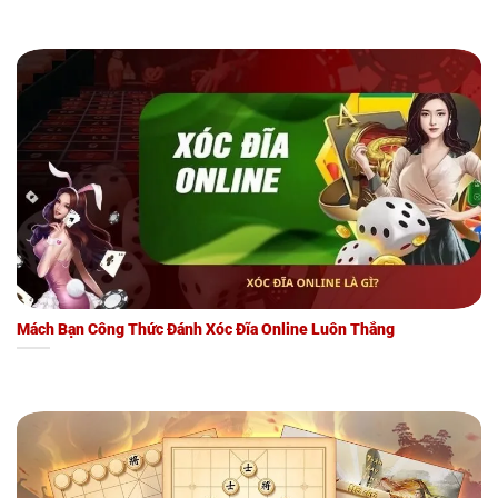
Mách Bạn Công Thức Đánh Xóc Đĩa Online Luôn Thắng