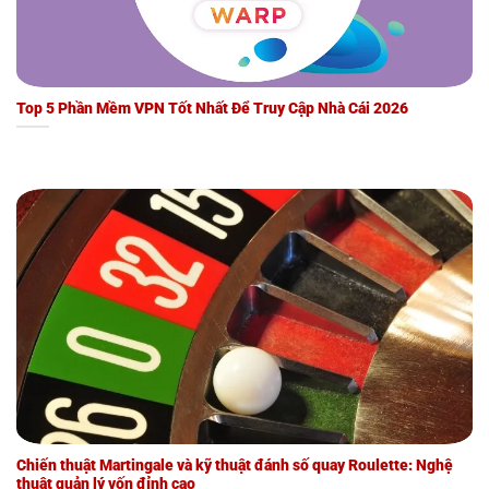
Top 5 Phần Mềm VPN Tốt Nhất Để Truy Cập Nhà Cái 2026
Chiến thuật Martingale và kỹ thuật đánh số quay Roulette: Nghệ
thuật quản lý vốn đỉnh cao