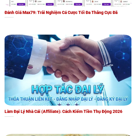
Đánh Giá Max79: Trải Nghiệm Cá Cược Tối Đa Thắng Cực Đã
Làm Đại Lý Nhà Cái (Affiliate): Cách Kiếm Tiền Thụ Động 2026