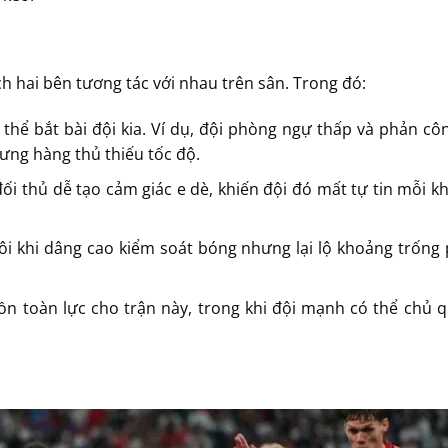
ch hai bên tương tác với nhau trên sân. Trong đó:
ó thể bắt bài đội kia. Ví dụ, đội phòng ngự thấp và phản c
ưng hàng thủ thiếu tốc độ.
ối thủ dễ tạo cảm giác e dè, khiến đội đó mất tự tin mỗi khi
ôi khi dâng cao kiểm soát bóng nhưng lại lộ khoảng trống 
n toàn lực cho trận này, trong khi đội mạnh có thể chủ 