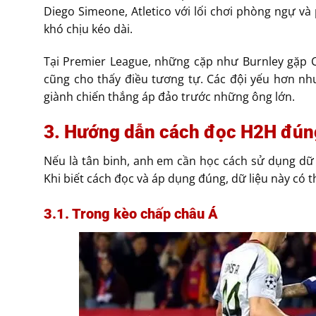
Diego Simeone, Atletico với lối chơi phòng ngự và
khó chịu kéo dài.
Tại Premier League, những cặp như Burnley gặp Ch
cũng cho thấy điều tương tự. Các đội yếu hơn nh
giành chiến thắng áp đảo trước những ông lớn.
3. Hướng dẫn cách đọc H2H đúng
Nếu là tân binh, anh em cần học cách sử dụng dữ l
Khi biết cách đọc và áp dụng đúng, dữ liệu này có 
3.1. Trong kèo chấp châu Á