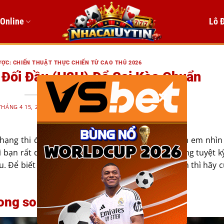
 Online
Lô 
ỢC: CHIẾN THUẬT THỰC CHIẾN TỪ CAO THỦ 2026
 Đối Đầu (H2H) Để Soi Kèo Chuẩn
×
THÁNG 4 15, 2026
BỞI
HOÀNG ALEX
hạng thi đấu thường là 2 yếu tố đầu tiên mà anh em nhìn
hì bạn rất dễ mắc bẫy của
nhà cái
. Một trong những tuyệt k
đầu. Để biết cách đọc vị H2H như thế nào cho chuẩn thì hãy 
rong soi kèo bóng đá