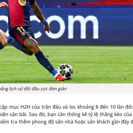
ằng lịch sử đối đầu cực đơn giản
 cập mục H2H của trận đấu và lọc khoảng 8 đến 10 lần đố
kiện sân bãi. Sau đó, bạn cần thống kê tỷ lệ thắng kèo của
n kiểm tra thêm phong độ sân nhà hoặc sân khách gần đây 