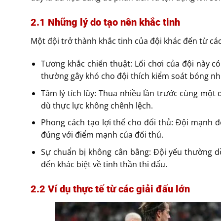
2.1 Những lý do tạo nên khắc tinh
Một đội trở thành khắc tinh của đội khác đến từ cá
Tương khắc chiến thuật: Lối chơi của đội này c
thường gây khó cho đội thích kiểm soát bóng nh
Tâm lý tích lũy: Thua nhiều lần trước cùng một đ
dù thực lực không chênh lệch.
Phong cách tạo lợi thế cho đối thủ: Đội mạnh đ
đúng với điểm mạnh của đối thủ.
Sự chuẩn bị không cân bằng: Đội yếu thường dồ
đến khác biệt về tinh thần thi đấu.
2.2 Ví dụ thực tế từ các giải đấu lớn