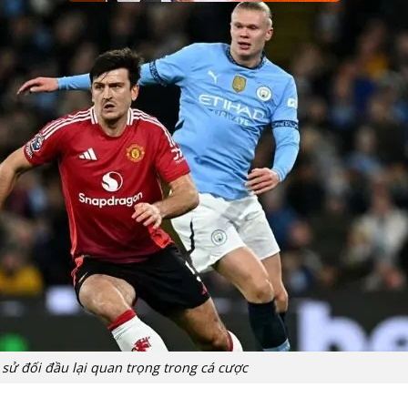
h sử đối đầu lại quan trọng trong cá cược