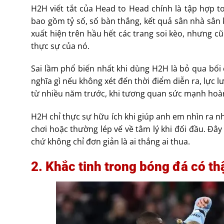
H2H viết tắt của Head to Head chính là tập hợp t
bao gồm tỷ số, số bàn thắng, kết quả sân nhà sân k
xuất hiện trên hầu hết các trang soi kèo, nhưng cũ
thực sự của nó.
Sai lầm phổ biến nhất khi dùng H2H là bỏ qua bối 
nghĩa gì nếu không xét đến thời điểm diễn ra, lực l
từ nhiều năm trước, khi tương quan sức mạnh hoàn 
H2H chỉ thực sự hữu ích khi giúp anh em nhìn ra nhữ
chơi hoặc thường lép vế về tâm lý khi đối đầu. Đây
chứ không chỉ đơn giản là ai thắng ai thua.
2. Khắc tinh trong bóng đá có thậ