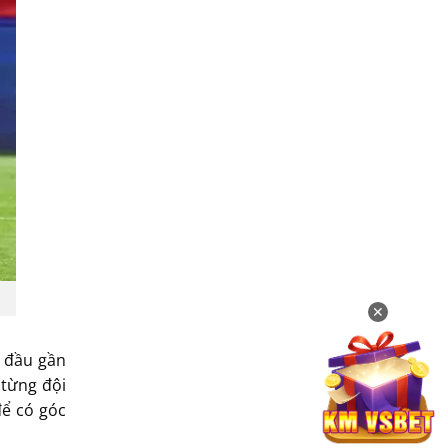
✕
i đầu gần
 từng đội
để có góc