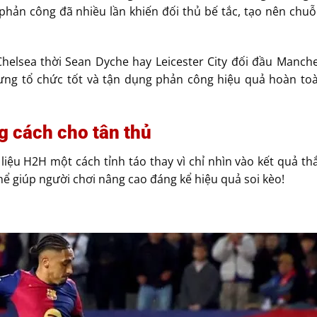
 phản công đã nhiều lần khiến đối thủ bế tắc, tạo nên chuỗ
elsea thời Sean Dyche hay Leicester City đối đầu Manche
ưng tổ chức tốt và tận dụng phản công hiệu quả hoàn to
 cách cho tân thủ
iệu H2H một cách tỉnh táo thay vì chỉ nhìn vào kết quả th
thể giúp người chơi nâng cao đáng kể hiệu quả soi kèo!