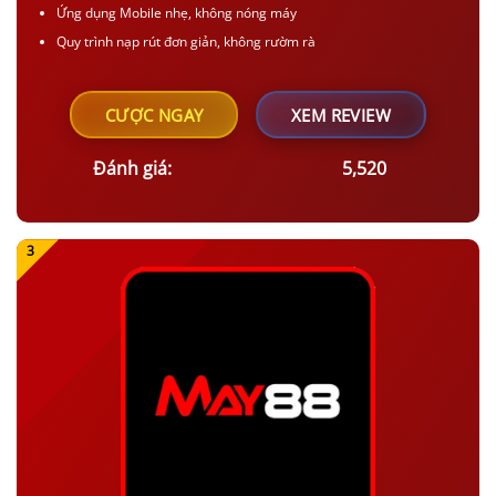
Ứng dụng Mobile nhẹ, không nóng máy
Quy trình nạp rút đơn giản, không rườm rà
CƯỢC NGAY
XEM REVIEW
Đánh giá:
5,520