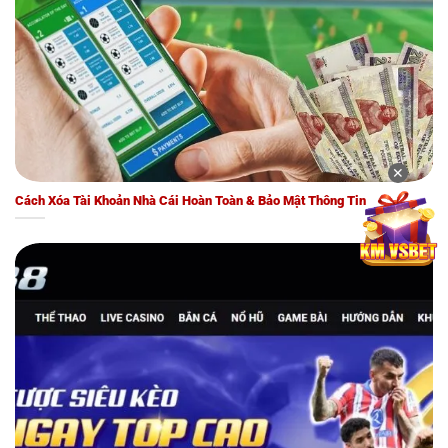
✕
Cách Xóa Tài Khoản Nhà Cái Hoàn Toàn & Bảo Mật Thông Tin