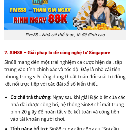
Five88 – Nhà cái thể thao, lô đề đỉnh cao
2. SIN88 – Giải pháp lô đề công nghệ từ Singapore
Sin88 mang đến một trải nghiệm cá cược hiện đại, tập
trung vào tính chính xác và tốc độ. Đây là nhà cái tiên
phong trong việc ứng dụng thuật toán đối soát tự động
kết nối trực tiếp với các đài xổ số kiến thiết.
Cơ chế trả thưởng:
Ngay sau khi giải Đặc biệt của các
nhà đài được công bố, hệ thống Sin88 chỉ mất trung
bình 20 giây để hoàn tất việc kết toán và cộng tiền
vào tài khoản người chơi.
Tính năng bổ trợ:
Sin88 cung cấp công cụ “Soi cầu