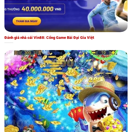
Đánh giá nhà cái Vin88: Cổng Game Bài Đại Gia Việt