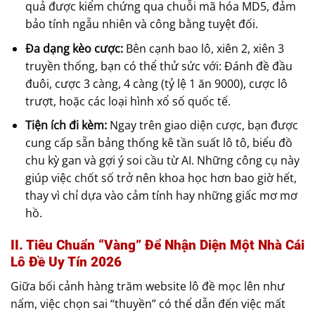
quả được kiểm chứng qua chuỗi mã hóa MD5, đảm
bảo tính ngẫu nhiên và công bằng tuyệt đối.
Đa dạng kèo cược:
Bên cạnh bao lô, xiên 2, xiên 3
truyền thống, bạn có thể thử sức với: Đánh đề đầu
đuôi, cược 3 càng, 4 càng (tỷ lệ 1 ăn 9000), cược lô
trượt, hoặc các loại hình xổ số quốc tế.
Tiện ích đi kèm:
Ngay trên giao diện cược, bạn được
cung cấp sẵn bảng thống kê tần suất lô tô, biểu đồ
chu kỳ gan và gợi ý soi cầu từ AI. Những công cụ này
giúp việc chốt số trở nên khoa học hơn bao giờ hết,
thay vì chỉ dựa vào cảm tính hay những giấc mơ mơ
hồ.
II. Tiêu Chuẩn “Vàng” Để Nhận Diện Một Nhà Cái
Lô Đề Uy Tín 2026
Giữa bối cảnh hàng trăm website lô đề mọc lên như
nấm, việc chọn sai “thuyền” có thể dẫn đến việc mất