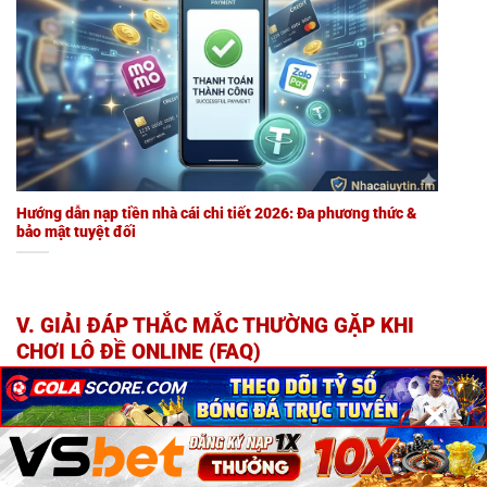
Hướng dẫn nạp tiền nhà cái chi tiết 2026: Đa phương thức &
Hư
bảo mật tuyệt đối
V. GIẢI ĐÁP THẮC MẮC THƯỜNG GẶP KHI
CHƠI LÔ ĐỀ ONLINE (FAQ)
×
×
×
Trong quá trình kiểm định, Nhacaiuytin.fm đã tổng hợp
những câu hỏi phổ biến nhất từ cộng đồng lô thủ. Hy
vọng những giải đáp dưới đây sẽ giúp bạn có cái nhìn