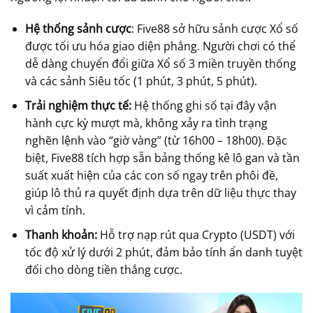
Hệ thống sảnh cược
: Five88 sở hữu sảnh cược Xổ số
được tối ưu hóa giao diện phẳng. Người chơi có thể
dễ dàng chuyển đổi giữa Xổ số 3 miền truyền thống
và các sảnh Siêu tốc (1 phút, 3 phút, 5 phút).
Trải nghiệm thực tế:
Hệ thống ghi số tại đây vận
hành cực kỳ mượt mà, không xảy ra tình trạng
nghẽn lệnh vào “giờ vàng” (từ 16h00 – 18h00). Đặc
biệt, Five88 tích hợp sẵn bảng thống kê lô gan và tần
suất xuất hiện của các con số ngay trên phôi đề,
giúp lô thủ ra quyết định dựa trên dữ liệu thực thay
vì cảm tính.
Thanh khoản:
Hỗ trợ nạp rút qua Crypto (USDT) với
tốc độ xử lý dưới 2 phút, đảm bảo tính ẩn danh tuyệt
đối cho dòng tiền thắng cược.