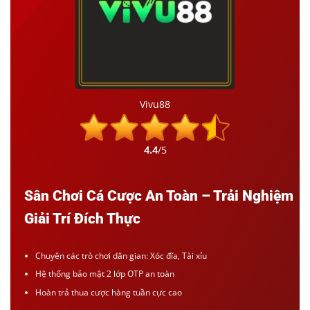
Vivu88
4.4
/5
Sân Chơi Cá Cược An Toàn – Trải Nghiệm
Giải Trí Đích Thực
Chuyên các trò chơi dân gian: Xóc đĩa, Tài xỉu
Hệ thống bảo mật 2 lớp OTP an toàn
Hoàn trả thua cược hàng tuần cực cao