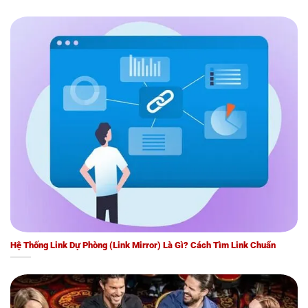
Hệ Thống Link Dự Phòng (Link Mirror) Là Gì? Cách Tìm Link Chuẩn