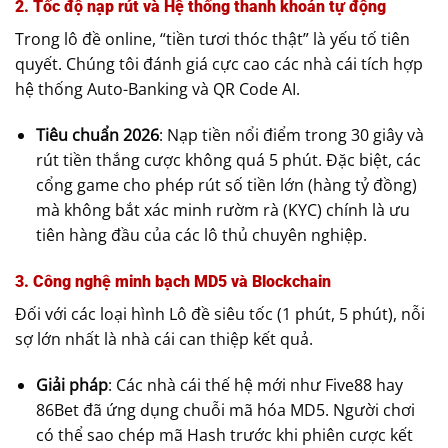
2. Tốc độ nạp rút và Hệ thống thanh khoản tự động
Trong lô đề online, “tiền tươi thóc thật” là yếu tố tiên
quyết. Chúng tôi đánh giá cực cao các nhà cái tích hợp
hệ thống Auto-Banking và QR Code AI.
Tiêu chuẩn 2026
: Nạp tiền nổi điểm trong 30 giây và
rút tiền thắng cược không quá 5 phút. Đặc biệt, các
cổng game cho phép rút số tiền lớn (hàng tỷ đồng)
mà không bắt xác minh rườm rà (KYC) chính là ưu
tiên hàng đầu của các lô thủ chuyên nghiệp.
3. Công nghệ minh bạch MD5 và Blockchain
Đối với các loại hình Lô đề siêu tốc (1 phút, 5 phút), nỗi
sợ lớn nhất là nhà cái can thiệp kết quả.
Giải pháp
: Các nhà cái thế hệ mới như Five88 hay
86Bet đã ứng dụng chuỗi mã hóa MD5. Người chơi
có thể sao chép mã Hash trước khi phiên cược kết