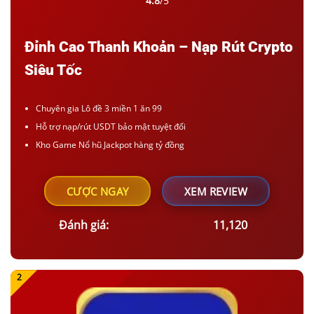
4.8
/5
Đỉnh Cao Thanh Khoản – Nạp Rút Crypto
Siêu Tốc
Chuyên gia Lô đề 3 miền 1 ăn 99
Hỗ trợ nạp/rút USDT bảo mật tuyệt đối
Kho Game Nổ hũ Jackpot hàng tỷ đồng
CƯỢC NGAY
XEM REVIEW
Đánh giá:
11,120