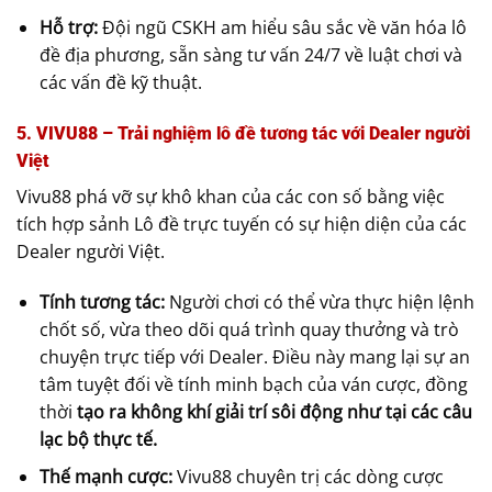
Hỗ trợ:
Đội ngũ CSKH am hiểu sâu sắc về văn hóa lô
đề địa phương, sẵn sàng tư vấn 24/7 về luật chơi và
các vấn đề kỹ thuật.
5. VIVU88 – Trải nghiệm lô đề tương tác với Dealer người
Việt
Vivu88 phá vỡ sự khô khan của các con số bằng việc
tích hợp sảnh Lô đề trực tuyến có sự hiện diện của các
Dealer người Việt.
Tính tương tác:
Người chơi có thể vừa thực hiện lệnh
chốt số, vừa theo dõi quá trình quay thưởng và trò
chuyện trực tiếp với Dealer. Điều này mang lại sự an
tâm tuyệt đối về tính minh bạch của ván cược, đồng
thời
tạo ra không khí giải trí sôi động như tại các câu
lạc bộ thực tế.
Thế mạnh cược:
Vivu88 chuyên trị các dòng cược