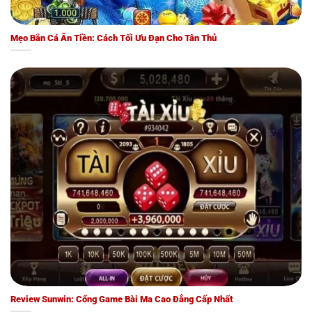
Mẹo Bắn Cá Ăn Tiền: Cách Tối Ưu Đạn Cho Tân Thủ
Review Sunwin: Cổng Game Bài Ma Cao Đẳng Cấp Nhất