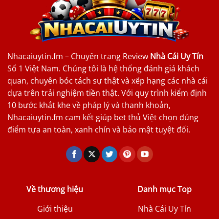
Nhacaiuytin.fm – Chuyên trang Review
Nhà Cái Uy Tín
Số 1 Việt Nam. Chúng tôi là hệ thống đánh giá khách
quan, chuyên bóc tách sự thật và xếp hạng các nhà cái
dựa trên trải nghiệm tiền thật. Với quy trình kiểm định
10 bước khắt khe về pháp lý và thanh khoản,
Nhacaiuytin.fm cam kết giúp bet thủ Việt chọn đúng
điểm tựa an toàn, xanh chín và bảo mật tuyệt đối.
Về thương hiệu
Danh mục Top
Giới thiệu
Nhà Cái Uy Tín