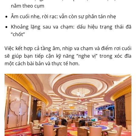
nằm theo cụm
Âm cuối nhẹ, rời rạc: vẫn còn sự phân tán nhẹ
Khoảng lặng sau va chạm: dấu hiệu trạng thái đã
“chốt”
Việc kết hợp cả tầng âm, nhịp va chạm và điểm rơi cuối
sẽ giúp bạn tiếp cận kỹ năng “nghe vị” trong xóc đĩa
một cách bài bản và thực tế hơn.