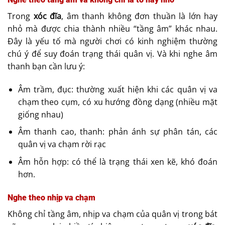
Trong
xóc đĩa
, âm thanh không đơn thuần là lớn hay
nhỏ mà được chia thành nhiều “tầng âm” khác nhau.
Đây là yếu tố mà người chơi có kinh nghiệm thường
chú ý để suy đoán trạng thái quân vị. Và khi nghe âm
thanh bạn cần lưu ý:
Âm trầm, đục: thường xuất hiện khi các quân vị va
chạm theo cụm, có xu hướng đồng dạng (nhiều mặt
giống nhau)
Âm thanh cao, thanh: phản ánh sự phân tán, các
quân vị va chạm rời rạc
Âm hỗn hợp: có thể là trạng thái xen kẽ, khó đoán
hơn.
Nghe theo nhịp va chạm
Không chỉ tầng âm, nhịp va chạm của quân vị trong bát