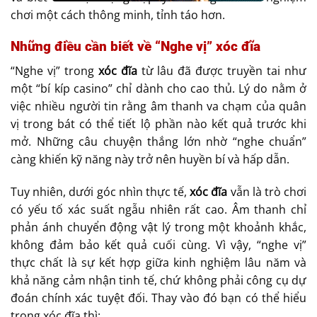
chơi một cách thông minh, tỉnh táo hơn.
Những điều cần biết về “Nghe vị” xóc đĩa
“Nghe vị” trong
xóc đĩa
từ lâu đã được truyền tai như
một “bí kíp casino” chỉ dành cho cao thủ. Lý do nằm ở
việc nhiều người tin rằng âm thanh va chạm của quân
vị trong bát có thể tiết lộ phần nào kết quả trước khi
mở. Những câu chuyện thắng lớn nhờ “nghe chuẩn”
càng khiến kỹ năng này trở nên huyền bí và hấp dẫn.
Tuy nhiên, dưới góc nhìn thực tế,
xóc đĩa
vẫn là trò chơi
có yếu tố xác suất ngẫu nhiên rất cao. Âm thanh chỉ
phản ánh chuyển động vật lý trong một khoảnh khắc,
không đảm bảo kết quả cuối cùng. Vì vậy, “nghe vị”
thực chất là sự kết hợp giữa kinh nghiệm lâu năm và
khả năng cảm nhận tinh tế, chứ không phải công cụ dự
đoán chính xác tuyệt đối. Thay vào đó bạn có thể hiểu
trong xóc đĩa thì: