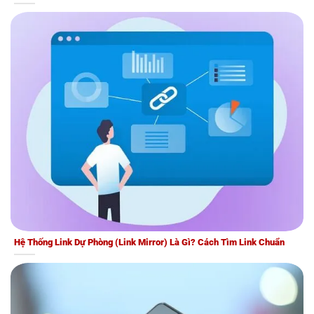
Hệ Thống Link Dự Phòng (Link Mirror) Là Gì? Cách Tìm Link Chuẩn