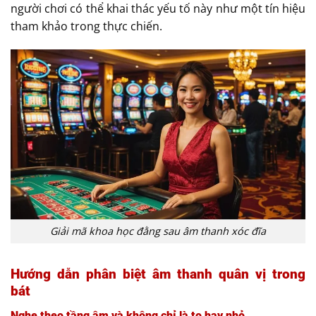
người chơi có thể khai thác yếu tố này như một tín hiệu
tham khảo trong thực chiến.
Giải mã khoa học đằng sau âm thanh xóc đĩa
Hướng dẫn phân biệt âm thanh quân vị trong
bát
Nghe theo tầng âm và không chỉ là to hay nhỏ