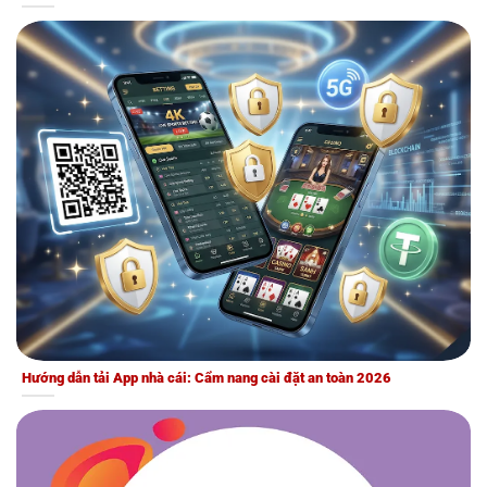
Hướng dẫn tải App nhà cái: Cẩm nang cài đặt an toàn 2026