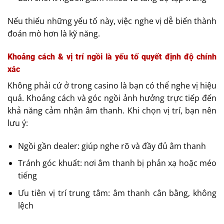
Nếu thiếu những yếu tố này, việc nghe vị dễ biến thành
đoán mò hơn là kỹ năng.
Khoảng cách & vị trí ngồi là yếu tố quyết định độ chính
xác
Không phải cứ ở trong casino là bạn có thể nghe vị hiệu
quả. Khoảng cách và góc ngồi ảnh hưởng trực tiếp đến
khả năng cảm nhận âm thanh. Khi chọn vị trí, bạn nên
lưu ý:
Ngồi gần dealer: giúp nghe rõ và đầy đủ âm thanh
Tránh góc khuất: nơi âm thanh bị phản xạ hoặc méo
tiếng
Ưu tiên vị trí trung tâm: âm thanh cân bằng, không
lệch