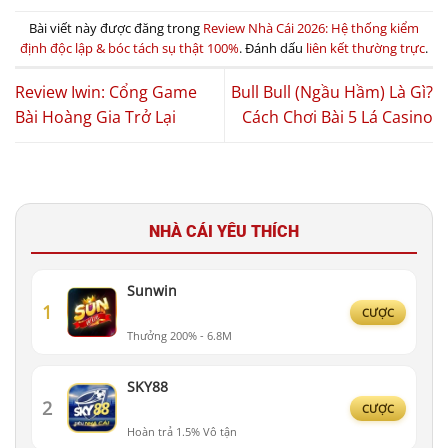
Bài viết này được đăng trong
Review Nhà Cái 2026: Hệ thống kiểm
định độc lập & bóc tách sụ thật 100%
. Đánh dấu
liên kết thường trực
.
Review Iwin: Cổng Game
Bull Bull (Ngầu Hầm) Là Gì?
Bài Hoàng Gia Trở Lại
Cách Chơi Bài 5 Lá Casino
NHÀ CÁI YÊU THÍCH
Sunwin
1
CƯỢC
Thưởng 200% - 6.8M
SKY88
2
CƯỢC
Hoàn trả 1.5% Vô tận