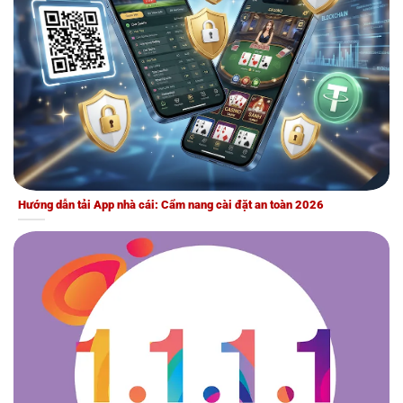
Hướng dẫn tải App nhà cái: Cẩm nang cài đặt an toàn 2026