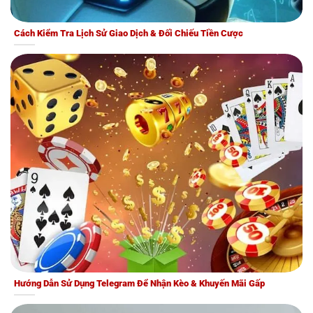
Cách Kiểm Tra Lịch Sử Giao Dịch & Đối Chiếu Tiền Cược
Hướng Dẫn Sử Dụng Telegram Để Nhận Kèo & Khuyến Mãi Gấp