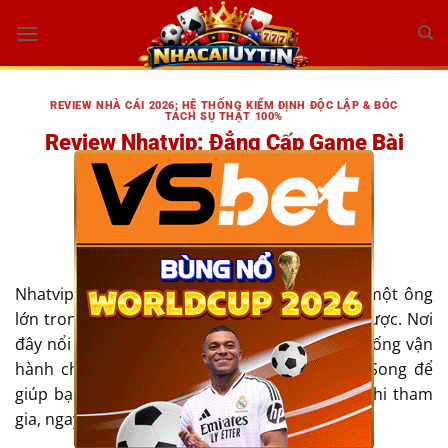
Bỏ
qua
nội
dung
REVIEW NHÀ CÁI 2026: HỆ THỐNG KIỂM ĐỊNH ĐỘC LẬP & BÓC
TÁCH SỤ THẬT 100%
Review Nhatvip: Đẳng Cấp Game Bài
Thượng Lưu
×
ĐĂNG VÀO
THÁNG 4 10, 2026
BỞI
HOÀNG ALEX
Nhatvip đang từng bước khẳng định vị thế là một ông
lớn trong thị trường game bài đổi thưởng cá cược. Nơi
đây nổi tiếng với phong cách sang trọng, hệ thống vận
hành chuyên nghiệp và dịch vụ chất lượng. Song để
giúp bạn có góc nhìn tổng quan nhất trước khi tham
gia, ngay dưới đây là thông tin review cụ thể.