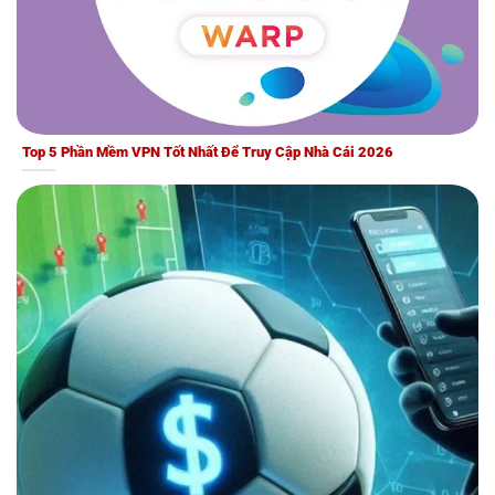
Top 5 Phần Mềm VPN Tốt Nhất Để Truy Cập Nhà Cái 2026