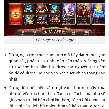
Đặt cược có chiến lược
Đừng đặt cược theo cảm tính mà hãy dành thời gian
quan sát, phân tích, tính toán cẩn thận. Việc nghiên
cứu sẽ cho bạn nắm bắt được các nguyên tắc tiềm
ẩn để có được lựa chọn có xác suất chiến thắng cao
nhất.
Đừng dồn hết tiền vào một ván chơi mà hãy chia
nhỏ số vốn mà bản thân đang có. Cách chia nhỏ sẽ
giúp bạn trụ lại bàn chơi lâu hơn, có cơ hội quan sát
lối chơi của đối thủ nhiều hơn và bảo toàn được tài