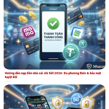
Hướng dẫn nạp tiền nhà cái chi tiết 2026: Đa phương thức & bảo mật
tuyệt đối