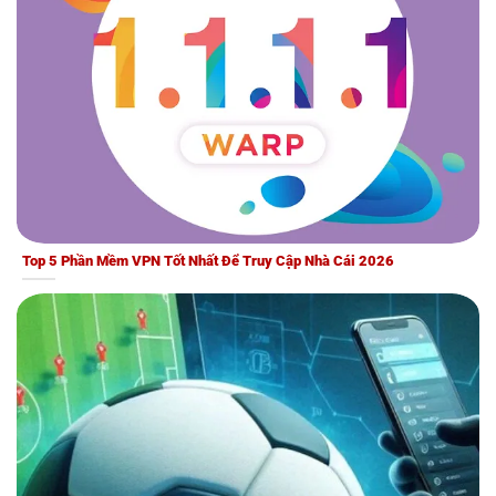
Top 5 Phần Mềm VPN Tốt Nhất Để Truy Cập Nhà Cái 2026