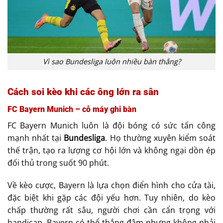
Vì sao Bundesliga luôn nhiều bàn thắng?
Cách soi kèo khi các ông lớn ra sân
FC Bayern Munich – cỗ máy ghi bàn
FC Bayern Munich luôn là đội bóng có sức tấn công
mạnh nhất tại
Bundesliga
. Họ thường xuyên kiểm soát
thế trận, tạo ra lượng cơ hội lớn và không ngại dồn ép
đối thủ trong suốt 90 phút.
Về kèo cược, Bayern là lựa chọn điển hình cho cửa tài,
đặc biệt khi gặp các đội yếu hơn. Tuy nhiên, do kèo
chấp thường rất sâu, người chơi cần cẩn trọng với
handicap. Bayern có thể thắng đậm nhưng không phải