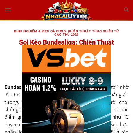
Bỏ
qua
nội
dung
KINH NGHIỆM & MẸO CÁ CƯỢC: CHIẾN THUẬT THỰC CHIẾN TỪ
CAO THỦ 2026
Soi Kèo Bundesliga: Chiến Thuật
Đánh Tài Xỉu Đức Luôn Thắng
×
ĐĂNG VÀO
THÁNG 4 15, 2026
BỞI
HOÀNG ALEX
Bundesliga
luôn được xem là “thiên đường kèo tài” nhờ
lối chơi tốc độ cao, pressing mạnh và số bàn thắng ấn
tượng. Tuy nhiên, để khai thác hiệu quả, người chơi
không thể chỉ dựa vào cảm giác mà cần hiểu rõ đặc
điểm giải đấu, cách vận hành của các đội lớn như FC
Bayern Munich hay Borussia Dortmund. Khi kết hợp
phân tích nhịp trận với chiến lược hợp lý, đặc biệt ở kèo