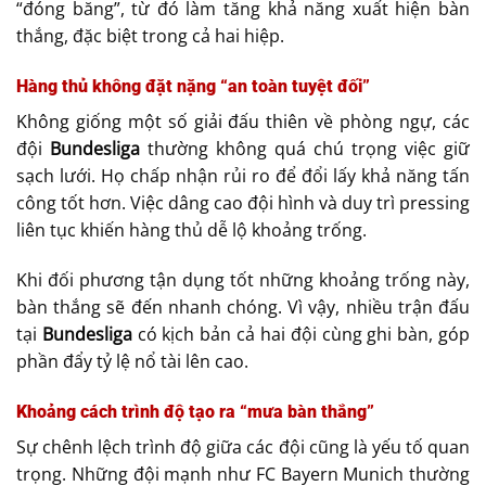
“đóng băng”, từ đó làm tăng khả năng xuất hiện bàn
thắng, đặc biệt trong cả hai hiệp.
Hàng thủ không đặt nặng “an toàn tuyệt đối”
Không giống một số giải đấu thiên về phòng ngự, các
đội
Bundesliga
thường không quá chú trọng việc giữ
sạch lưới. Họ chấp nhận rủi ro để đổi lấy khả năng tấn
công tốt hơn. Việc dâng cao đội hình và duy trì pressing
liên tục khiến hàng thủ dễ lộ khoảng trống.
Khi đối phương tận dụng tốt những khoảng trống này,
bàn thắng sẽ đến nhanh chóng. Vì vậy, nhiều trận đấu
tại
Bundesliga
có kịch bản cả hai đội cùng ghi bàn, góp
phần đẩy tỷ lệ nổ tài lên cao.
Khoảng cách trình độ tạo ra “mưa bàn thắng”
Sự chênh lệch trình độ giữa các đội cũng là yếu tố quan
trọng. Những đội mạnh như FC Bayern Munich thường