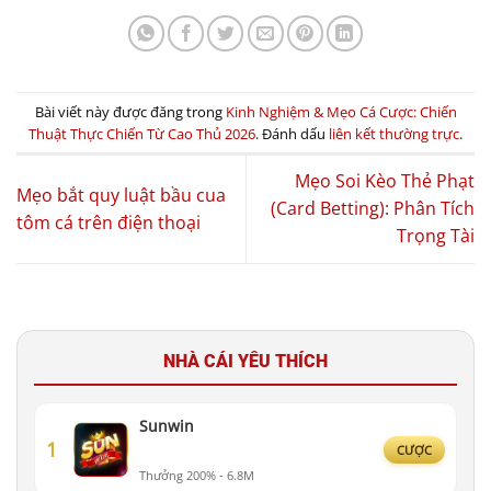
Bài viết này được đăng trong
Kinh Nghiệm & Mẹo Cá Cược: Chiến
Thuật Thực Chiến Từ Cao Thủ 2026
. Đánh dấu
liên kết thường trực
.
Mẹo Soi Kèo Thẻ Phạt
Mẹo bắt quy luật bầu cua
(Card Betting): Phân Tích
tôm cá trên điện thoại
Trọng Tài
NHÀ CÁI YÊU THÍCH
Sunwin
1
CƯỢC
Thưởng 200% - 6.8M