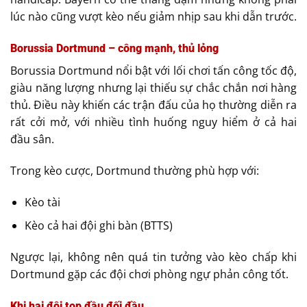
lúc nào cũng vượt kèo nếu giảm nhịp sau khi dẫn trước.
Borussia Dortmund – công mạnh, thủ lỏng
Borussia Dortmund nổi bật với lối chơi tấn công tốc độ,
giàu năng lượng nhưng lại thiếu sự chắc chắn nơi hàng
thủ. Điều này khiến các trận đấu của họ thường diễn ra
rất cởi mở, với nhiều tình huống nguy hiểm ở cả hai
đầu sân.
Trong kèo cược, Dortmund thường phù hợp với:
Kèo tài
Kèo cả hai đội ghi bàn (BTTS)
Ngược lại, không nên quá tin tưởng vào kèo chấp khi
Dortmund gặp các đội chơi phòng ngự phản công tốt.
Khi hai đội top đầu đối đầu