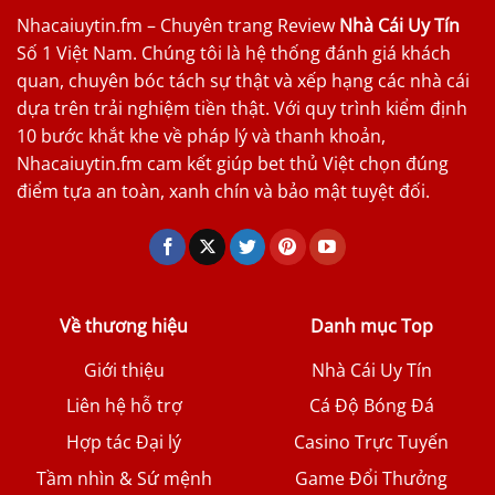
Nhacaiuytin.fm – Chuyên trang Review
Nhà Cái Uy Tín
Số 1 Việt Nam. Chúng tôi là hệ thống đánh giá khách
quan, chuyên bóc tách sự thật và xếp hạng các nhà cái
dựa trên trải nghiệm tiền thật. Với quy trình kiểm định
10 bước khắt khe về pháp lý và thanh khoản,
Nhacaiuytin.fm cam kết giúp bet thủ Việt chọn đúng
điểm tựa an toàn, xanh chín và bảo mật tuyệt đối.
Về thương hiệu
Danh mục Top
Giới thiệu
Nhà Cái Uy Tín
Liên hệ hỗ trợ
Cá Độ Bóng Đá
Hợp tác Đại lý
Casino Trực Tuyến
Tầm nhìn & Sứ mệnh
Game Đổi Thưởng