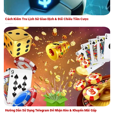
Cách Kiểm Tra Lịch Sử Giao Dịch & Đối Chiếu Tiền Cược
Hướng Dẫn Sử Dụng Telegram Để Nhận Kèo & Khuyến Mãi Gấp