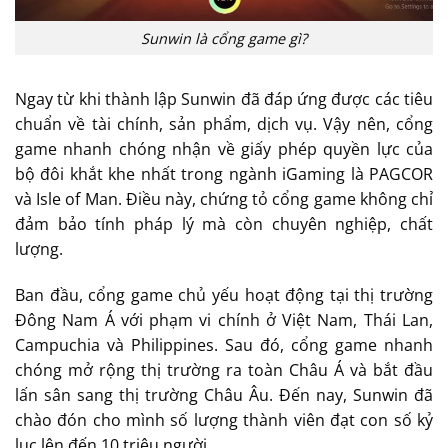
Sunwin là cổng game gì?
Ngay từ khi thành lập Sunwin đã đáp ứng được các tiêu
chuẩn về tài chính, sản phẩm, dịch vụ. Vậy nên, cổng
game nhanh chóng nhận về giấy phép quyền lực của
bộ đôi khắt khe nhất trong ngành iGaming là PAGCOR
và Isle of Man. Điều này, chứng tỏ cổng game không chỉ
đảm bảo tính pháp lý mà còn chuyên nghiệp, chất
lượng.
Ban đầu, cổng game chủ yếu hoạt động tại thị trường
Đông Nam Á với phạm vi chính ở Việt Nam, Thái Lan,
Campuchia và Philippines. Sau đó, cổng game nhanh
chóng mở rộng thị trường ra toàn Châu Á và bắt đầu
lấn sân sang thị trường Châu Âu. Đến nay, Sunwin đã
chào đón cho mình số lượng thành viên đạt con số kỷ
lục lên đến 10 triệu người.