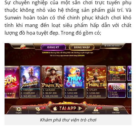
Sự chuyên nghiệp của một sân chơi trực tuyến phụ
thuộc không nhỏ vào hệ thống sản phẩm giải trí. Và
Sunwin hoàn toàn có thể chinh phục khách chơi khó
tính khi mang đến loạt siêu phẩm hấp dẫn với chất
lượng đồ họa tuyệt đẹp. Trong đó gồm có;
Khám phá thư viện trò chơi