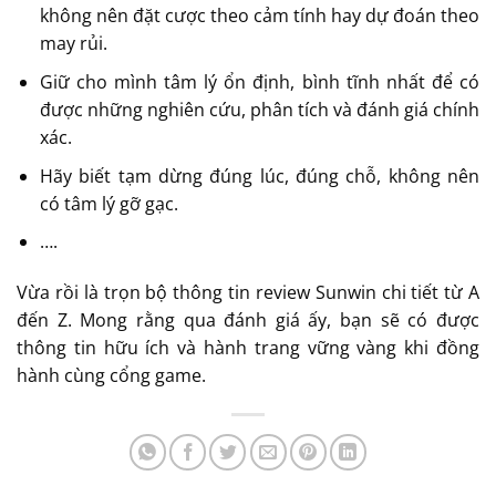
không nên đặt cược theo cảm tính hay dự đoán theo
may rủi.
Giữ cho mình tâm lý ổn định, bình tĩnh nhất để có
được những nghiên cứu, phân tích và đánh giá chính
xác.
Hãy biết tạm dừng đúng lúc, đúng chỗ, không nên
có tâm lý gỡ gạc.
….
Vừa rồi là trọn bộ thông tin review Sunwin chi tiết từ A
đến Z. Mong rằng qua đánh giá ấy, bạn sẽ có được
thông tin hữu ích và hành trang vững vàng khi đồng
hành cùng cổng game.