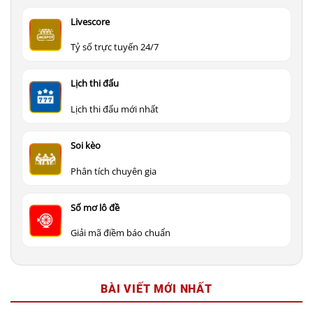
Livescore
Tỷ số trực tuyến 24/7
Lịch thi đấu
Lịch thi đấu mới nhất
Soi kèo
Phân tích chuyên gia
Số mơ lô đề
Giải mã điềm báo chuẩn
BÀI VIẾT MỚI NHẤT