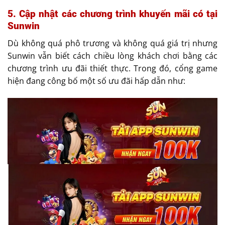
5. Cập nhật các chương trình khuyến mãi có tại
Sunwin
Dù không quá phô trương và không quá giá trị nhưng
Sunwin vẫn biết cách chiều lòng khách chơi bằng các
chương trình ưu đãi thiết thực. Trong đó, cổng game
hiện đang công bố một số ưu đãi hấp dẫn như: