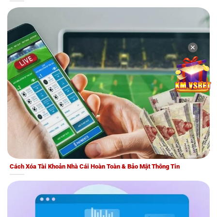
✕
Cách Xóa Tài Khoản Nhà Cái Hoàn Toàn & Bảo Mật Thông Tin