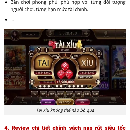
Bàn chơi phong phú, phù hợp với từng đối tượng
người chơi, từng hạn mức tài chính.
…
Tài Xỉu không thể nào bỏ qua
4. Review chi tiết chính sách nạp rút siêu tốc