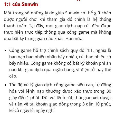
1:1 của Sunwin
Một trong số những lý do giúp Sunwin có thể giữ chân
được người chơi khi tham gia đó chính là hệ thống
thanh toán. Tại đây, mọi giao dịch nạp rút đều được
thực hiện trực tiếp thông qua cổng game mà không
qua bất kỳ trung gian nào khác. Hơn nữa:
Cổng game hỗ trợ chính sách quy đổi 1:1, nghĩa là
bạn nạp bao nhiêu nhận bấy nhiêu, rút bao nhiêu có
bấy nhiêu. Cổng game không có bất kỳ khoản phí ẩn
nào khi giao dịch qua ngân hàng, ví điện tử hay thẻ
cào.
Tốc độ xử lý giao dịch cổng game siêu cao, tự động
hóa với lệnh nạp thường được xác thực trong 30
giây đến 1 phút. Đối với lệnh rút, thời gian xét duyệt
và tiền về tài khoản giao động trong 3 đến 10 phút,
kể cả ngày lễ, ngày nghỉ.