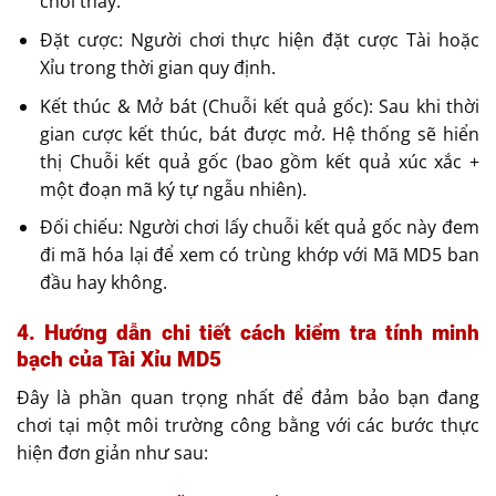
chơi thấy.
Đặt cược: Người chơi thực hiện đặt cược Tài hoặc
Xỉu trong thời gian quy định.
Kết thúc & Mở bát (Chuỗi kết quả gốc): Sau khi thời
gian cược kết thúc, bát được mở. Hệ thống sẽ hiển
thị Chuỗi kết quả gốc (bao gồm kết quả xúc xắc +
một đoạn mã ký tự ngẫu nhiên).
Đối chiếu: Người chơi lấy chuỗi kết quả gốc này đem
đi mã hóa lại để xem có trùng khớp với Mã MD5 ban
đầu hay không.
4. Hướng dẫn chi tiết cách kiểm tra tính minh
bạch của Tài Xỉu MD5
Đây là phần quan trọng nhất để đảm bảo bạn đang
chơi tại một môi trường công bằng với các bước thực
hiện đơn giản như sau: