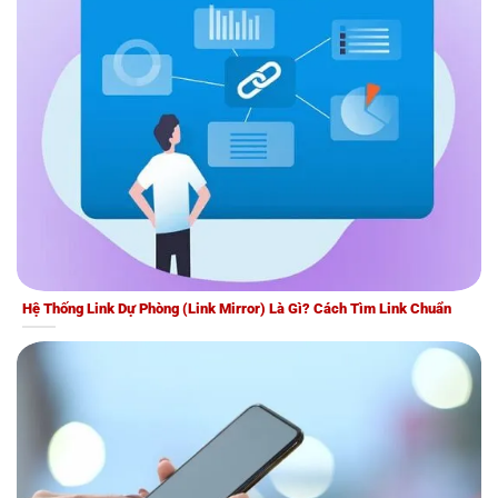
Hệ Thống Link Dự Phòng (Link Mirror) Là Gì? Cách Tìm Link Chuẩn