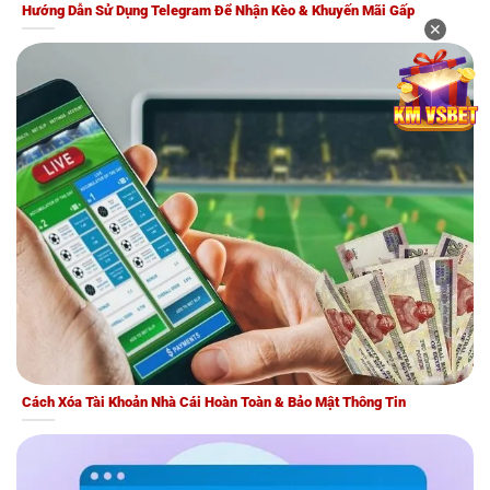
Hướng Dẫn Sử Dụng Telegram Để Nhận Kèo & Khuyến Mãi Gấp
✕
Cách Xóa Tài Khoản Nhà Cái Hoàn Toàn & Bảo Mật Thông Tin