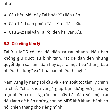
như:
Cầu bệt: Một dây Tài hoặc Xỉu liên tiếp.
Cầu 1-1: Luân phiên Tài – Xỉu – Tài – Xỉu.
Cầu 2-2: Hai ván Tài rồi đến hai ván Xỉu.
5.3. Giữ vững tâm lý
Tài Xỉu MD5 có tốc độ diễn ra rất nhanh. Nếu bạn
không giữ được sự bình tĩnh, rất dễ dẫn đến những
quyết định sai lầm. Bạn hãy đặt ra mục tiêu “thắng bao
nhiêu thì dừng” và “thua bao nhiêu thì nghỉ”.
Nắm vững kỹ năng soi cầu và kiểm soát tốt tâm lý chính
là chiếc “chìa khóa vàng” giúp bạn đứng vững trong
mọi phiên cược. Người chơi hãy bắt đầu với một cái
đầu lạnh để biến những con số MD5 khô khan thành cơ
hội chiến thắng cho riêng mình.