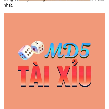
nhất.