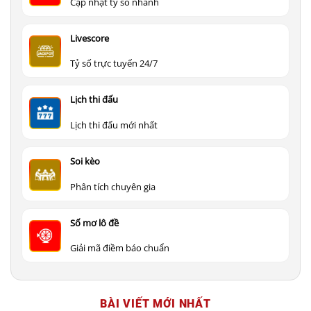
Cập nhật tỷ số nhanh
Livescore
Tỷ số trực tuyến 24/7
Lịch thi đấu
Lịch thi đấu mới nhất
Soi kèo
Phân tích chuyên gia
Số mơ lô đề
Giải mã điềm báo chuẩn
BÀI VIẾT MỚI NHẤT