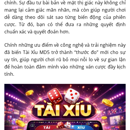
chính. Sự đầu tư bài bản về mặt thị giác này không chỉ
mang lại cảm giác mãn nhãn, mà còn giúp người chơi
dễ dàng theo dõi sát sao từng biến động của phiên
cược. Từ đó, bạn có thể đưa ra những quyết định
chuẩn xác và quyết đoán hơn.
Chính những ưu điểm về công nghệ và trải nghiệm này
đã biến Tài Xỉu MD5 trở thành “thước đo” mới cho sự
uy tín, giúp người chơi rũ bỏ mọi nỗi lo về sự gian lận
để hoàn toàn đắm mình vào những ván cược đầy kịch
tính.