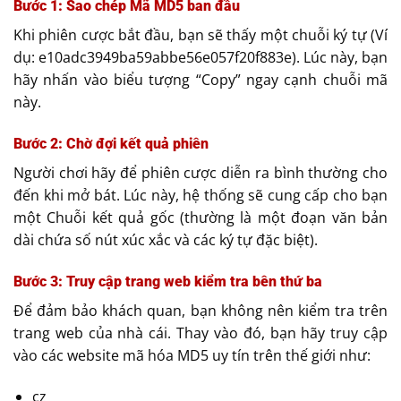
Bước 1: Sao chép Mã MD5 ban đầu
Khi phiên cược bắt đầu, bạn sẽ thấy một chuỗi ký tự (Ví
dụ: e10adc3949ba59abbe56e057f20f883e). Lúc này, bạn
hãy nhấn vào biểu tượng “Copy” ngay cạnh chuỗi mã
này.
Bước 2: Chờ đợi kết quả phiên
Người chơi hãy để phiên cược diễn ra bình thường cho
đến khi mở bát. Lúc này, hệ thống sẽ cung cấp cho bạn
một Chuỗi kết quả gốc (thường là một đoạn văn bản
dài chứa số nút xúc xắc và các ký tự đặc biệt).
Bước 3: Truy cập trang web kiểm tra bên thứ ba
Để đảm bảo khách quan, bạn không nên kiểm tra trên
trang web của nhà cái. Thay vào đó, bạn hãy truy cập
vào các website mã hóa MD5 uy tín trên thế giới như:
cz