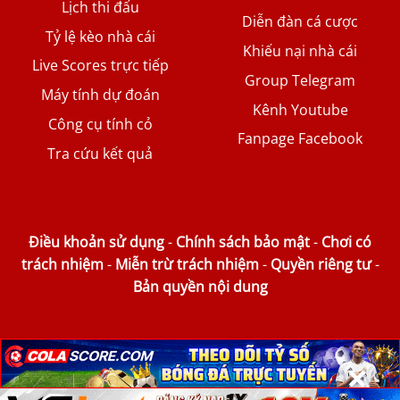
Lịch thi đấu
Diễn đàn cá cược
Tỷ lệ kèo nhà cái
Khiếu nại nhà cái
Live Scores trực tiếp
Group Telegram
Máy tính dự đoán
Kênh Youtube
Công cụ tính cỏ
Fanpage Facebook
Tra cứu kết quả
Điều khoản sử dụng
-
Chính sách bảo mật
-
Chơi có
trách nhiệm
-
Miễn trừ trách nhiệm
-
Quyền riêng tư
-
Bản quyền nội dung
huzars.com.mx®. All rights reserved © 1998-2026
×
×
×