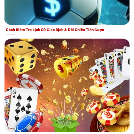
Cách Kiểm Tra Lịch Sử Giao Dịch & Đối Chiếu Tiền Cược