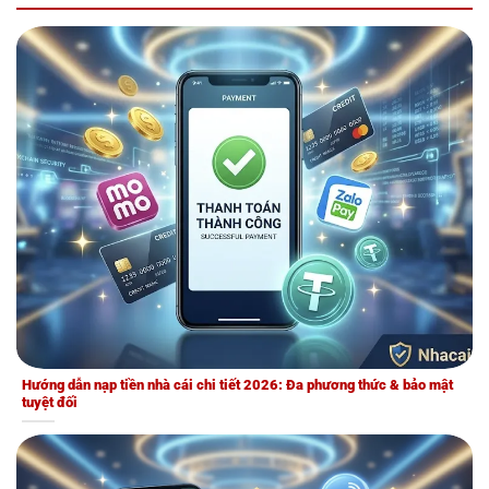
Hướng dẫn nạp tiền nhà cái chi tiết 2026: Đa phương thức & bảo mật
tuyệt đối