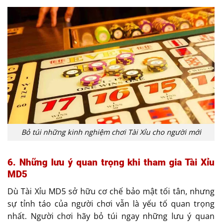
Bỏ túi những kinh nghiệm chơi Tài Xỉu cho người mới
6. Những lưu ý quan trọng khi tham gia Tài Xỉu
MD5
Dù Tài Xỉu MD5 sở hữu cơ chế bảo mật tối tân, nhưng
sự tỉnh táo của người chơi vẫn là yếu tố quan trọng
nhất. Người chơi hãy bỏ túi ngay những lưu ý quan