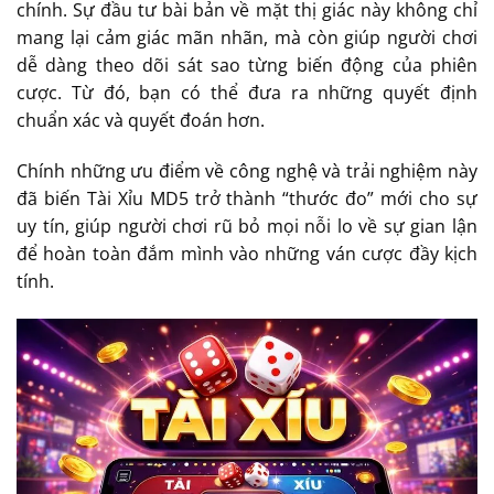
chính. Sự đầu tư bài bản về mặt thị giác này không chỉ
mang lại cảm giác mãn nhãn, mà còn giúp người chơi
dễ dàng theo dõi sát sao từng biến động của phiên
cược. Từ đó, bạn có thể đưa ra những quyết định
chuẩn xác và quyết đoán hơn.
Chính những ưu điểm về công nghệ và trải nghiệm này
đã biến Tài Xỉu MD5 trở thành “thước đo” mới cho sự
uy tín, giúp người chơi rũ bỏ mọi nỗi lo về sự gian lận
để hoàn toàn đắm mình vào những ván cược đầy kịch
tính.