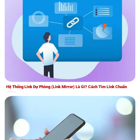
Hệ Thống Link Dự Phòng (Link Mirror) Là Gì? Cách Tìm Link Chuẩn