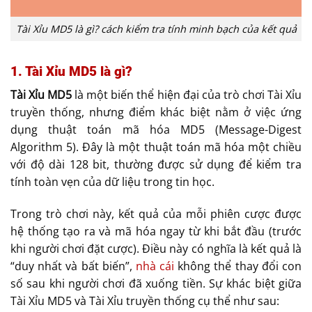
Tài Xỉu MD5 là gì? cách kiểm tra tính minh bạch của kết quả
1. Tài Xỉu MD5 là gì?
Tài Xỉu MD5
là một biến thể hiện đại của trò chơi Tài Xỉu
truyền thống, nhưng điểm khác biệt nằm ở việc ứng
dụng thuật toán mã hóa MD5 (Message-Digest
Algorithm 5). Đây là một thuật toán mã hóa một chiều
với độ dài 128 bit, thường được sử dụng để kiểm tra
tính toàn vẹn của dữ liệu trong tin học.
Trong trò chơi này, kết quả của mỗi phiên cược được
hệ thống tạo ra và mã hóa ngay từ khi bắt đầu (trước
khi người chơi đặt cược). Điều này có nghĩa là kết quả là
“duy nhất và bất biến”,
nhà cái
không thể thay đổi con
số sau khi người chơi đã xuống tiền. Sự khác biệt giữa
Tài Xỉu MD5 và Tài Xỉu truyền thống cụ thể như sau: