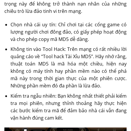
trọng này để không trở thành nạn nhân của những
chiêu trò lừa đảo tinh vi trên mạng.
Chọn nhà cái uy tín: Chỉ chơi tại các cổng game có
lượng người chơi đông đảo, có giấy phép hoạt động
và cho phép copy mã MD5 dễ dàng.
Không tin vào Tool Hack: Trên mạng có rất nhiều lời
quảng cáo về “Tool hack Tài Xỉu MD5”. Hãy nhớ rằng,
thuật toán MD5 là mã hóa một chiều, hiện nay
không có máy tính hay phần mềm nào có thể phá
mã này trong thời gian thực của một phiên cược.
Những phần mềm đó đa phần là lừa đảo.
Kiểm tra ngẫu nhiên: Bạn không nhất thiết phải kiểm
tra mọi phiên, nhưng thỉnh thoảng hãy thực hiện
các bước kiểm tra mã để đảm bảo nhà cái vẫn đang
vận hành đúng cam kết.