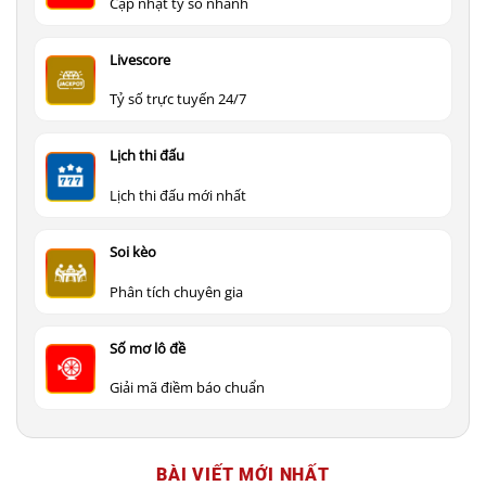
Cập nhật tỷ số nhanh
Livescore
Tỷ số trực tuyến 24/7
Lịch thi đấu
Lịch thi đấu mới nhất
Soi kèo
Phân tích chuyên gia
Số mơ lô đề
Giải mã điềm báo chuẩn
BÀI VIẾT MỚI NHẤT