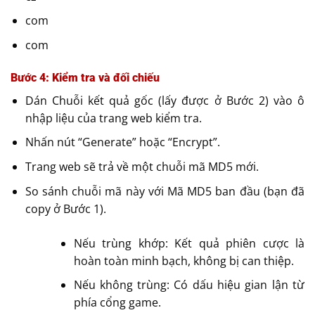
com
com
Bước 4: Kiểm tra và đối chiếu
Dán Chuỗi kết quả gốc (lấy được ở Bước 2) vào ô
nhập liệu của trang web kiểm tra.
Nhấn nút “Generate” hoặc “Encrypt”.
Trang web sẽ trả về một chuỗi mã MD5 mới.
So sánh chuỗi mã này với Mã MD5 ban đầu (bạn đã
copy ở Bước 1).
Nếu trùng khớp: Kết quả phiên cược là
hoàn toàn minh bạch, không bị can thiệp.
Nếu không trùng: Có dấu hiệu gian lận từ
phía cổng game.