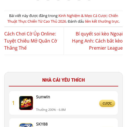
Bài viết này được đăng trong
Kinh Nghiệm & Mẹo Cá Cược: Chiến
Thuật Thực Chiến Từ Cao Thủ 2026
. Đánh dấu
liên kết thường trực
.
Cách Chơi Cờ Úp Online:
Bí quyết soi kèo Ngoại
Tuyệt Chiêu Mở Quân Cờ
Hạng Anh: Cách bắt kèo
Thắng Thế
Premier League
NHÀ CÁI YÊU THÍCH
Sunwin
1
CƯỢC
Thưởng 200% - 6.8M
SKY88