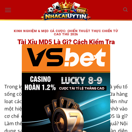
Bỏ
qua
nội
dung
KINH NGHIỆM & MẸO CÁ CƯỢC: CHIẾN THUẬT THỰC CHIẾN TỪ
CAO THỦ 2026
Tài Xỉu MD5 Là Gì? Cách Kiểm Tra
Tính Minh Bạch Của Kết Quả
×
ĐĂNG VÀO
THÁNG 4 13, 2026
BỞI
HOÀNG ALEX
Trong kỷ nguyên công nghệ 4.0, sự minh bạch là yếu tố
sống còn của bất kỳ trò chơi trực tuyến nào. Giữa hàng
loạt các tựa game đổi thưởng,
Tài Xỉu MD5
nổi lên như
một hiện tượng, thu hút hàng triệu game thủ nhờ vào
cơ chế chống gian lận tuyệt đối. Vậy Tài Xỉu MD5 là gì?
Làm thế nào để kiểm tra tính xác thực của kết quả? Nội
dung sau đây sẽ cung cấp cho bạn cái nhìn toàn diện