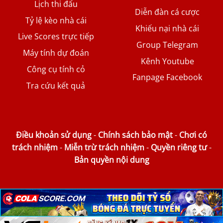
Lịch thi đấu
Diễn đàn cá cược
Tỷ lệ kèo nhà cái
Khiếu nại nhà cái
Live Scores trực tiếp
Group Telegram
Máy tính dự đoán
Kênh Youtube
Công cụ tính cỏ
Fanpage Facebook
Tra cứu kết quả
Điều khoản sử dụng
-
Chính sách bảo mật
-
Chơi có
trách nhiệm
-
Miễn trừ trách nhiệm
-
Quyền riêng tư
-
Bản quyền nội dung
huzars.com.mx®. All rights reserved © 1998-2026
×
×
×