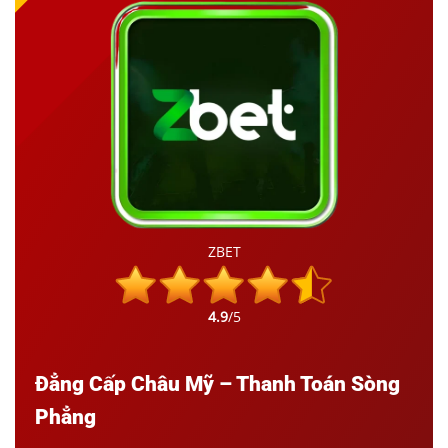
ZBET
4.9
/5
Đẳng Cấp Châu Mỹ – Thanh Toán Sòng
Phẳng