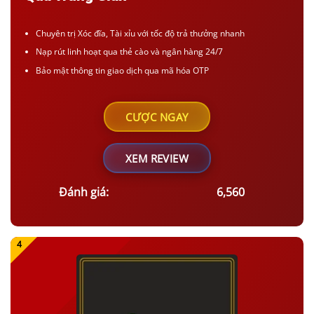
Chuyên trị Xóc đĩa, Tài xỉu với tốc độ trả thưởng nhanh
Nạp rút linh hoạt qua thẻ cào và ngân hàng 24/7
Bảo mật thông tin giao dịch qua mã hóa OTP
CƯỢC NGAY
XEM REVIEW
Đánh giá:
6,560