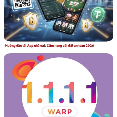
Hướng dẫn tải App nhà cái: Cẩm nang cài đặt an toàn 2026