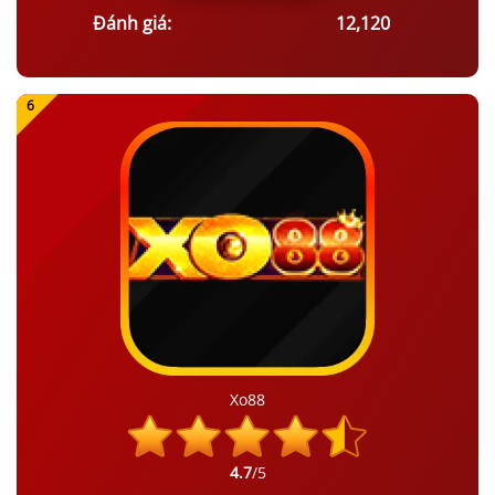
Đánh giá:
12,120
Xo88
4.7
/5