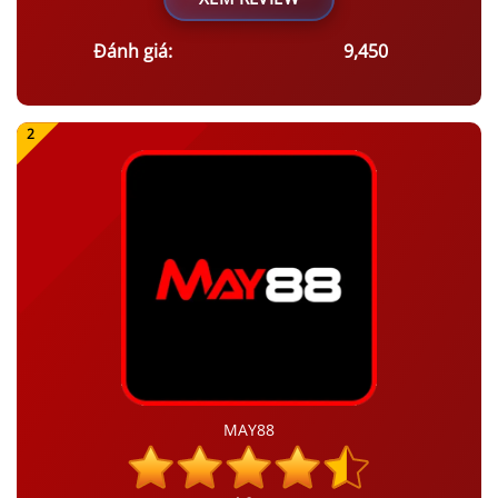
Đánh giá:
9,450
MAY88