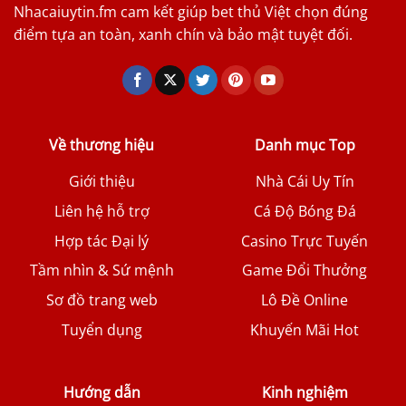
Nhacaiuytin.fm cam kết giúp bet thủ Việt chọn đúng
điểm tựa an toàn, xanh chín và bảo mật tuyệt đối.
Về thương hiệu
Danh mục Top
Giới thiệu
Nhà Cái Uy Tín
Liên hệ hỗ trợ
Cá Độ Bóng Đá
Hợp tác Đại lý
Casino Trực Tuyến
Tầm nhìn & Sứ mệnh
Game Đổi Thưởng
Sơ đồ trang web
Lô Đề Online
Tuyển dụng
Khuyến Mãi Hot
Hướng dẫn
Kinh nghiệm