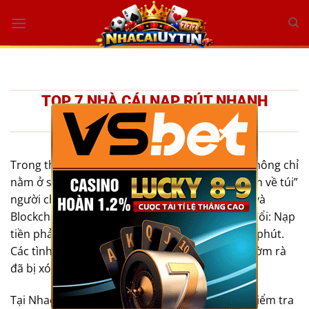
Bỏ
qua
nội
dung
TOP 7 NHÀ CÁI NẠP RÚT NHANH
NHẤT 2026
×
Trong thế giới cá cược, uy tín của một nhà cái không chỉ
nằm ở sảnh cược đẹp mà còn nằm ở tốc độ “tiền về túi”
người chơi. Năm 2026, khi công nghệ Auto-Pay và
Blockchain lên ngôi, tiêu chuẩn nhanh đã thay đổi: Nạp
tiền phải tính bằng giây, rút tiền phải tính bằng phút.
Các tình trạng giam lệnh, xét duyệt thủ công rườm rà
đã bị xóa sổ tại các hệ thống chuyên nghiệp.
Tại Nhacaiuytin.fm, chúng tôi đã thực hiện bài kiểm tra