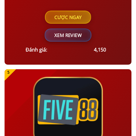
CƯỢC NGAY
XEM REVIEW
Đánh giá:
4,150