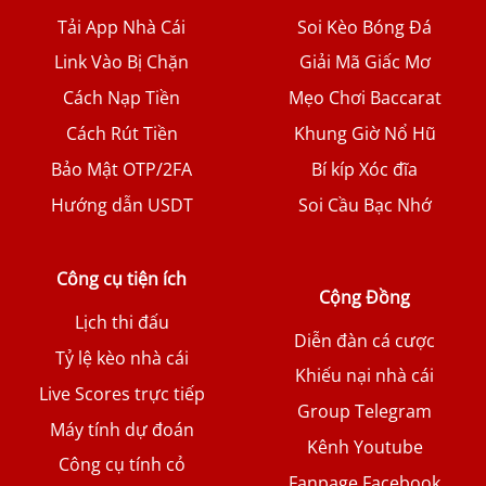
Tải App Nhà Cái
Soi Kèo Bóng Đá
Link Vào Bị Chặn
Giải Mã Giấc Mơ
Cách Nạp Tiền
Mẹo Chơi Baccarat
Cách Rút Tiền
Khung Giờ Nổ Hũ
Bảo Mật OTP/2FA
Bí kíp Xóc đĩa
Hướng dẫn USDT
Soi Cầu Bạc Nhớ
Công cụ tiện ích
Cộng Đồng
Lịch thi đấu
Diễn đàn cá cược
Tỷ lệ kèo nhà cái
Khiếu nại nhà cái
Live Scores trực tiếp
Group Telegram
Máy tính dự đoán
Kênh Youtube
Công cụ tính cỏ
Fanpage Facebook