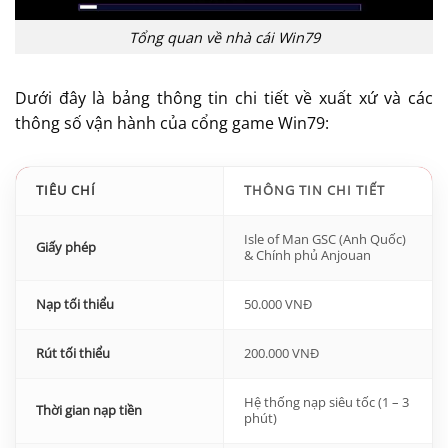
Tổng quan về nhà cái Win79
Dưới đây là bảng thông tin chi tiết về xuất xứ và các
thông số vận hành của cổng game Win79:
TIÊU CHÍ
THÔNG TIN CHI TIẾT
Isle of Man GSC (Anh Quốc)
Giấy phép
& Chính phủ Anjouan
Nạp tối thiểu
50.000 VNĐ
Rút tối thiểu
200.000 VNĐ
Hệ thống nạp siêu tốc (1 – 3
Thời gian nạp tiền
phút)