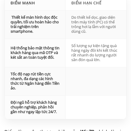
ĐIỂM MẠNH
ĐIỂM HẠN CHẾ
Thiết kế màn hình dọc độc
Do thiết kế dọc, giao diện
quyền, tối ưu hoàn hảo cho
trên máy tính (PC) có thể
trải nghiệm trên
trông hơi lạ lẫm với người
smartphone.
dùng cũ.
Số lượng sự kiện tặng quà
Hệ thống bảo mật thông tin
hàng ngày đôi khi kết thúc
khách hàng qua mã OTP và
rất nhanh do lượng người
két sắt an toàn tuyệt đối.
săn đón quá lớn.
Tốc độ nạp rút tiền cực
nhanh, đa dạng các hình
thức từ Ngân hàng đến Tiền
ảo.
Đội ngũ hỗ trợ khách hàng
chuyên nghiệp, phản hồi
gần như ngay lập tức 24/7.