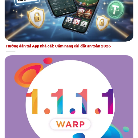
Hướng dẫn tải App nhà cái: Cẩm nang cài đặt an toàn 2026