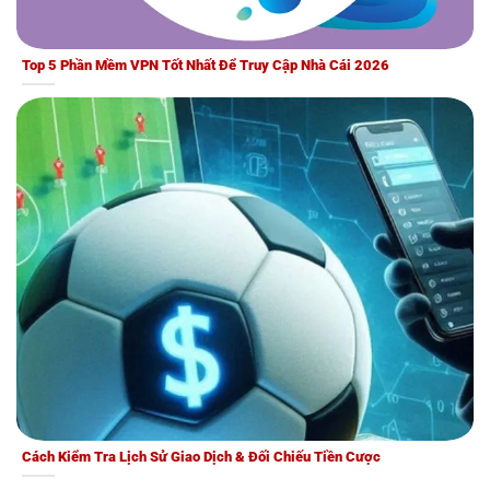
Top 5 Phần Mềm VPN Tốt Nhất Để Truy Cập Nhà Cái 2026
Cách Kiểm Tra Lịch Sử Giao Dịch & Đối Chiếu Tiền Cược