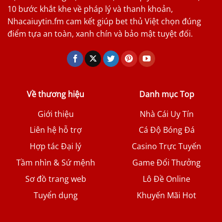
10 bước khắt khe về pháp lý và thanh khoản,
Nhacaiuytin.fm cam kết giúp bet thủ Việt chọn đúng
điểm tựa an toàn, xanh chín và bảo mật tuyệt đối.
Về thương hiệu
Danh mục Top
Giới thiệu
Nhà Cái Uy Tín
Liên hệ hỗ trợ
Cá Độ Bóng Đá
Hợp tác Đại lý
Casino Trực Tuyến
Tầm nhìn & Sứ mệnh
Game Đổi Thưởng
Sơ đồ trang web
Lô Đề Online
Tuyển dụng
Khuyến Mãi Hot