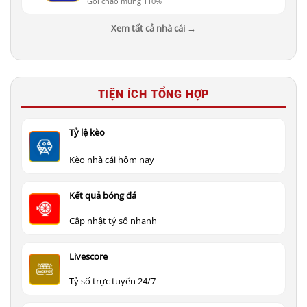
Gói chào mừng 110%
Xem tất cả nhà cái →
TIỆN ÍCH TỔNG HỢP
Tỷ lệ kèo
Kèo nhà cái hôm nay
Kết quả bóng đá
Cập nhật tỷ số nhanh
Livescore
Tỷ số trực tuyến 24/7