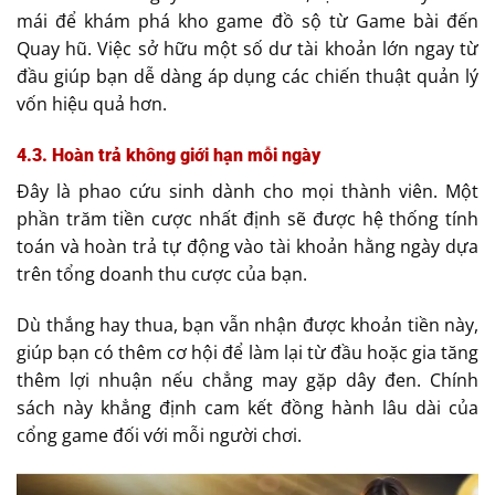
mái để khám phá kho game đồ sộ từ Game bài đến
Quay hũ. Việc sở hữu một số dư tài khoản lớn ngay từ
đầu giúp bạn dễ dàng áp dụng các chiến thuật quản lý
vốn hiệu quả hơn.
4.3. Hoàn trả không giới hạn mỗi ngày
Đây là phao cứu sinh dành cho mọi thành viên. Một
phần trăm tiền cược nhất định sẽ được hệ thống tính
toán và hoàn trả tự động vào tài khoản hằng ngày dựa
trên tổng doanh thu cược của bạn.
Dù thắng hay thua, bạn vẫn nhận được khoản tiền này,
giúp bạn có thêm cơ hội để làm lại từ đầu hoặc gia tăng
thêm lợi nhuận nếu chẳng may gặp dây đen. Chính
sách này khẳng định cam kết đồng hành lâu dài của
cổng game đối với mỗi người chơi.