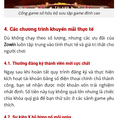
Cổng game sở hữu bộ sưu tập game đỉnh cao
4. Các chương trình khuyến mãi thực tế
Dù không chạy theo số lượng, nhưng các ưu đãi của
Zowin
luôn tập trung vào tính thực tế và giá trị thật cho
người chơi:
4.1. Thưởng đăng ký thành viên mới cực chất
Ngay sau khi hoàn tất quy trình đăng ký và thực hiện
kích hoạt tài khoản bằng số điện thoại chính chủ thành
công, bạn sẽ nhận được một khoản vốn trải nghiệm
nhất định. Số tiền này tuy không quá lớn nhưng là chiếc
chìa khóa quý giá để bạn thử sức ở các sảnh game yêu
thích.
4.2. Sự kiện X hũ bùng nổ mỗi ngày