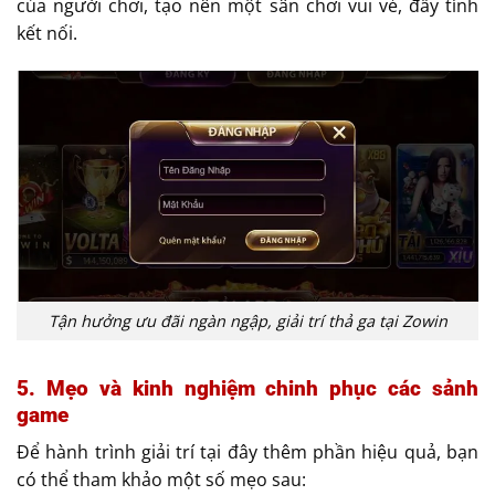
của người chơi, tạo nên một sân chơi vui vẻ, đầy tính
kết nối.
Tận hưởng ưu đãi ngàn ngập, giải trí thả ga tại Zowin
5. Mẹo và kinh nghiệm chinh phục các sảnh
game
Để hành trình giải trí tại đây thêm phần hiệu quả, bạn
có thể tham khảo một số mẹo sau: