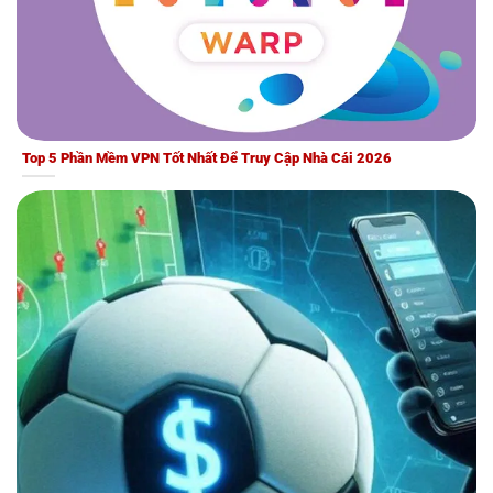
Top 5 Phần Mềm VPN Tốt Nhất Để Truy Cập Nhà Cái 2026