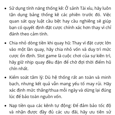
Sử dụng tính năng thống kê: Ở sảnh Tài xỉu, hãy luôn
tận dụng bảng thống kê các phiên trước đó. Việc
quan sát quy luật cầu bệt hay cầu nghiêng sẽ giúp
bạn có quyết định đặt cược chính xác hơn thay vì chỉ
đánh theo cảm tính.
Chia nhỏ dòng tiền khi quay hũ: Thay vì đặt cược lớn
vào một lần quay, hãy chia nhỏ vốn và duy trì mức
cược ổn định. Slot game là cuộc chơi của sự kiên trì,
hãy giữ nhịp quay đều đặn để chờ đợi thời điểm hũ
chín nhất.
Kiểm soát tâm lý: Dù hệ thống rất an toàn và minh
bạch, nhưng kết quả vẫn mang yếu tố may rủi. Hãy
xác định mức thắng/thua mỗi ngày và dừng lại đúng
lúc để bảo toàn nguồn vốn.
Nạp tiền qua các kênh tự động: Để đảm bảo tốc độ
và nhận được đầy đủ các ưu đãi, hãy ưu tiên sử