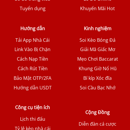
Tuyển dụng
Khuyến Mãi Hot
Hướng dẫn
Kinh nghiệm
Tải App Nhà Cái
Soi Kèo Bóng Đá
Link Vào Bị Chặn
Giải Mã Giấc Mơ
Cách Nạp Tiền
Mẹo Chơi Baccarat
Cách Rút Tiền
Khung Giờ Nổ Hũ
Bảo Mật OTP/2FA
Bí kíp Xóc đĩa
Hướng dẫn USDT
Soi Cầu Bạc Nhớ
Công cụ tiện ích
Cộng Đồng
Lịch thi đấu
Diễn đàn cá cược
Tỷ lệ kèo nhà cái